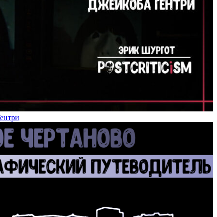
Гентри