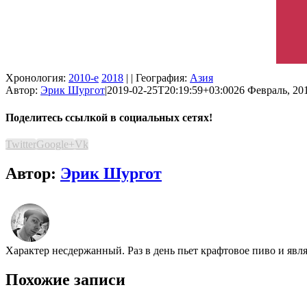
Хронология:
2010-е
2018
| | География:
Азия
Автор:
Эрик Шургот
|
2019-02-25T20:19:59+03:00
26 Февраль, 201
Поделитесь ссылкой в социальных сетях!
Twitter
Google+
Vk
Автор:
Эрик Шургот
Характер несдержанный. Раз в день пьет крафтовое пиво и явл
Похожие записи