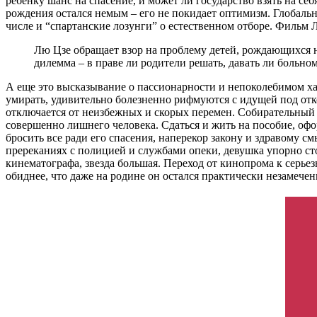
ребенку шанс на спасение, и может ли государство взять на се
рождения остался немым – его не покидает оптимизм. Глобальн
числе и “спартанские лозунги” о естественном отборе. Фильм
Лю Цзе обращает взор на проблему детей, рождающихся н
дилемма – в праве ли родители решать, давать ли больном
А еще это высказывание о пассионарности и непоколебимом ха
умирать, удивительно болезненно рифмуются с идущей под отк
отключается от неизбежных и скорых перемен. Собирательный 
совершенно лишнего человека. Сдаться и жить на пособие, оф
бросить все ради его спасения, наперекор закону и здравому с
пререканиях с полицией и службами опеки, девушка упорно ст
кинематографа, звезда большая. Переход от кинопрома к серье
обиднее, что даже на родине он остался практически незамече