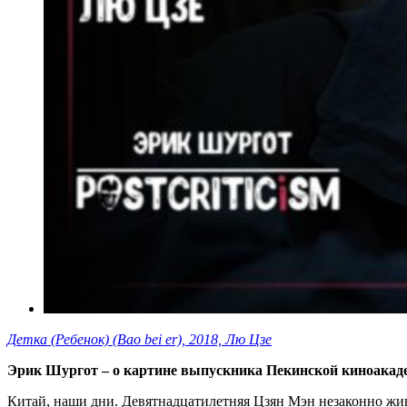
Детка (Ребенок) (Bao bei er), 2018, Лю Цзе
Эрик Шургот – о картине выпускника Пекинской киноакад
Китай, наши дни. Девятнадцатилетняя Цзян Мэн незаконно жив