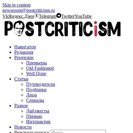
Skip to content
newsroom@postcriticism.ru
Vk
Яндекс.Дзен
Telegram
Twitter
YouTube
Навигатор
Редакция
Рецензии
Премьеры
Old Fashioned
Well Done
Статьи
Путеводители
Подборки
Лица
Сериалы
Разное
Дайджесты
Превью
Интерактив
Новости
Результат поиска: