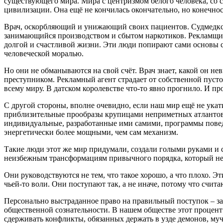
существующего мира. Мира с центризмом белого человека, со
цивилизации. Она ещё не кончилась окончательно, но конечност
Врач, оскорбляющий и унижающий своих пациентов. Судмедкс
занимающийся производством и сбытом наркотиков. Рекламщи
долгой и счастливой жизни. Эти люди попирают сами основы со
человеческой моралью.
Но они не обманываются на свой счёт. Врач знает, какой он н
преступником. Рекламный агент страдает от собственной пус
всему миру. В датском королевстве что-то явно прогнило. И пр
С другой стороны, вполне очевидно, если наш мир ещё не укати
приблизительные прообразы крупицами неприметных атлантов
индивидуальные, разработанные ими самими, программы повед
энергетически более мощными, чем сам механизм.
Такие люди этот же мир придумали, создали голыми руками и с
неизбежным трансформациям привычного порядка, который не
Они руководствуются не тем, что такое хорошо, а что плохо. 
чьей-то воли. Они поступают так, а не иначе, потому что счит
Персонально выстраданное право на правильный поступок – з
общественной сознательности. В нашем обществе этот процент
сдерживать конфликты, обязанных держать в узде демонов, му