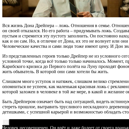
Вся жизнь Дона Дрейпера – ложь. Отношения в семье. Отношен
он своей отказался. Но его работа – придумывать ложь. Создав
пустым и стремится эту пустоту заполнить. Он постоянно нахо
как и он сам. Но, в отличие от Дона, их это не волнует или он
Человеческие качества и сами люди тоже имеют цену. И Дон зна
Из представленных героев только Дрейпер не из условного се
условной точке, когда всё только только начиналось. Момент,
Карибского кризиса до Первого полёта на Луну проходят фоном
жить обыватель. В которой они сами хотели бы жить.
Слишком много уступок и натяжек, слишком велико стремление
опомниться не успеем, как маленькая красивая ложь с рекламно
которой заложен в человеке в той же мере, в какой и желание 
Быть Дрейпером означает быть над ситуацией, видеть истинну
стереть прошлое, вытравить трусливого нескладного деревенщ
детишками, с успешной карьерой и возможностью обладать сто
×
Человек несовершенен. Он врёт и даже болеет от своего вранья