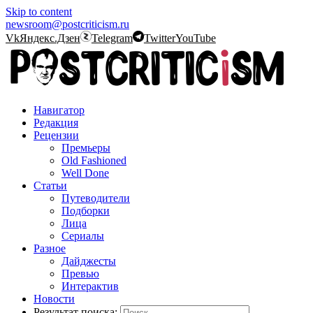
Skip to content
newsroom@postcriticism.ru
Vk
Яндекс.Дзен
Telegram
Twitter
YouTube
Навигатор
Редакция
Рецензии
Премьеры
Old Fashioned
Well Done
Статьи
Путеводители
Подборки
Лица
Сериалы
Разное
Дайджесты
Превью
Интерактив
Новости
Результат поиска: