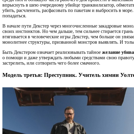
впрыснуть в шею очередному убийце транквилизатор, обмотать 
убить, расчленить, расфасовать по пакетам и выбросить в море
попадаться.
В начале пути Декстер через многочисленные закадровые монол
своих инстинктов. Но чем дальше, тем сильнее стирается гран
втягивается в человеческие игры Декстер, чем больше он увяз
монолитнее структуры, призванной монстров выявлять. И толь
Быть Декстером означает реализовывать тайное
желание убива
о помощи и даже утверждать любыми средствами свою правоту. 
застрелить, или сотворить чего более смачного.
Модель третья: Преступник.
Учитель химии Уолт