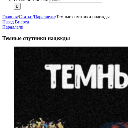
Главная
/
Статьи
/
Параллели
/
Темные спутники надежды
Назад
Вперед
Параллели
Темные спутники надежды