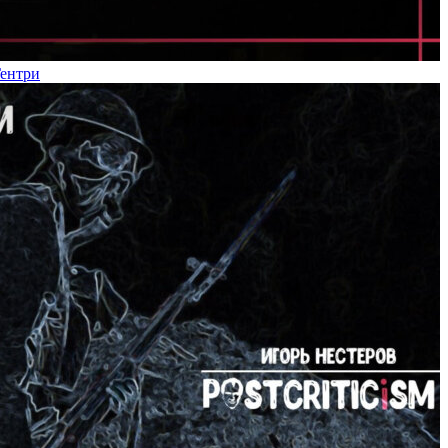
Гентри