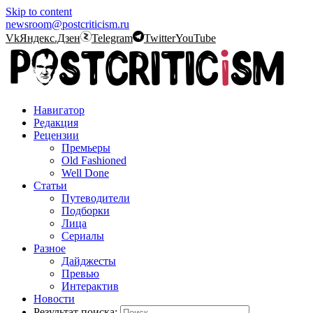
Skip to content
newsroom@postcriticism.ru
Vk
Яндекс.Дзен
Telegram
Twitter
YouTube
Навигатор
Редакция
Рецензии
Премьеры
Old Fashioned
Well Done
Статьи
Путеводители
Подборки
Лица
Сериалы
Разное
Дайджесты
Превью
Интерактив
Новости
Результат поиска: