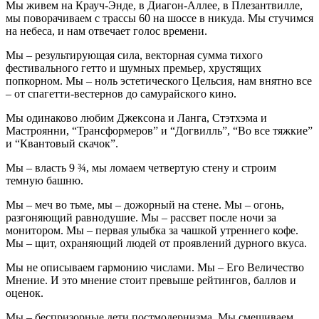
Мы
живем на Крауч-Энде, в Диагон-Аллее, в Плезантвилле,
мы поворачиваем с трассы 60 на шоссе в никуда. Мы стучимся
на небеса, и нам отвечает голос времени.
Мы
– результирующая сила, векторная сумма тихого
фестивального гетто и шумных премьер, хрустящих
попкорном. Мы – ноль эстетического Цельсия, нам внятно все
– от спагетти-вестернов до самурайского кино.
Мы
одинаково любим Джексона и Ланга, Стэтхэма и
Мастроянни, “Трансформеров” и “Догвилль”, “Во все тяжкие”
и “Квантовый скачок”.
Мы
– власть 9 ¾, мы ломаем четвертую стену и строим
темную башню.
Мы
– меч во тьме, мы – дожорный на стене. Мы – огонь,
разгоняющий равнодушие. Мы – рассвет после ночи за
монитором. Мы – первая улыбка за чашкой утреннего кофе.
Мы – щит, охраняющий людей от проявлений дурного вкуса.
Мы
не описываем гармонию числами. Мы – Его Величество
Мнение. И это мнение стоит превыше рейтингов, баллов и
оценок.
Мы
– беспризорные дети постмодернизма. Мы смешиваем