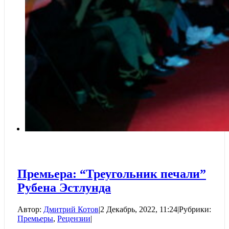
Премьера: “Треугольник печали”
Рубена Эстлунда
Автор:
Дмитрий Котов
|
2 Декабрь, 2022, 11:24
|
Рубрики:
Премьеры
,
Рецензии
|