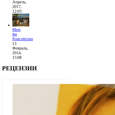
Апрель,
2017,
12:03
Meet
the
Postcriticism
13
Февраль,
2014,
15:08
РЕЦЕНЗИИ