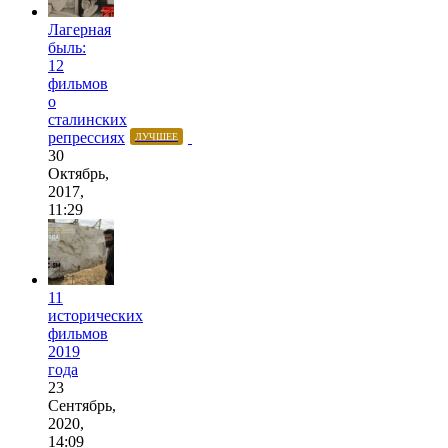
Лагерная
быль:
12
фильмов
о
сталинских
репрессиях
ЛУЧШЕЕ
30
Октябрь,
2017,
11:29
11
исторических
фильмов
2019
года
23
Сентябрь,
2020,
14:09