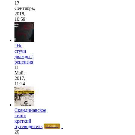
17
Сентябрь,
2018,
10:59
“Не
стучи
дважды”,
рецензия
11
Май,
2017,
11:24
Скандинавское
кино:
краткий
путеводитель
ЛУЧШЕЕ
20