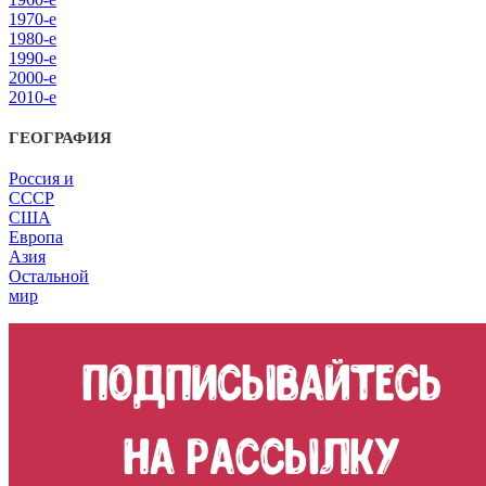
1970-е
1980-е
1990-е
2000-е
2010-е
ГЕОГРАФИЯ
Россия и
СССР
США
Европа
Азия
Остальной
мир