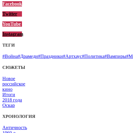
Facebook
Twitter
YouTube
Instagram
ТЕГИ
#Война
#Драмеди
#Праздники
#Артхаус
#Политика
#Вампиры
#М
СЮЖЕТЫ
Новое
российское
кино
Итоги
2018 года
Оскар
ХРОНОЛОГИЯ
Античность
1960-е