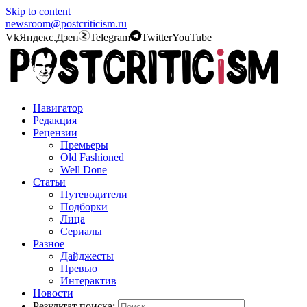
Skip to content
newsroom@postcriticism.ru
Vk
Яндекс.Дзен
Telegram
Twitter
YouTube
Навигатор
Редакция
Рецензии
Премьеры
Old Fashioned
Well Done
Статьи
Путеводители
Подборки
Лица
Сериалы
Разное
Дайджесты
Превью
Интерактив
Новости
Результат поиска: