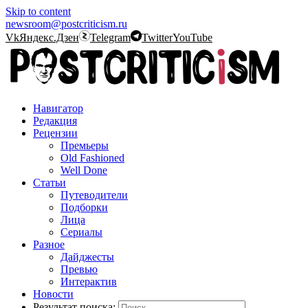
Skip to content
newsroom@postcriticism.ru
Vk
Яндекс.Дзен
Telegram
Twitter
YouTube
Навигатор
Редакция
Рецензии
Премьеры
Old Fashioned
Well Done
Статьи
Путеводители
Подборки
Лица
Сериалы
Разное
Дайджесты
Превью
Интерактив
Новости
Результат поиска: