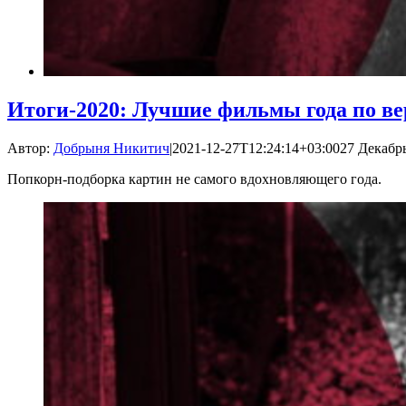
Итоги-2020: Лучшие фильмы года по в
Автор:
Добрыня Никитич
|
2021-12-27T12:24:14+03:00
27 Декабрь
Попкорн-подборка картин не самого вдохновляющего года.