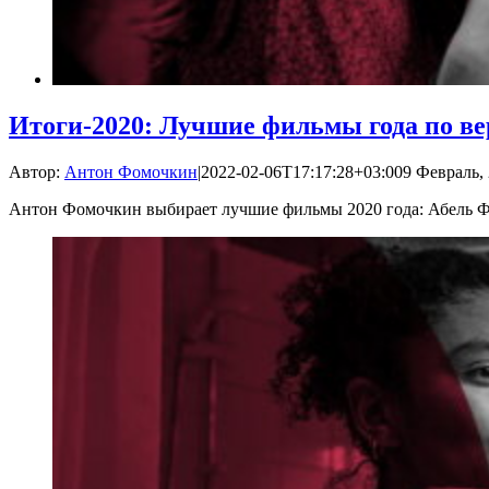
Итоги-2020: Лучшие фильмы года по в
Автор:
Антон Фомочкин
|
2022-02-06T17:17:28+03:00
9 Февраль, 
Антон Фомочкин выбирает лучшие фильмы 2020 года: Абель Фер