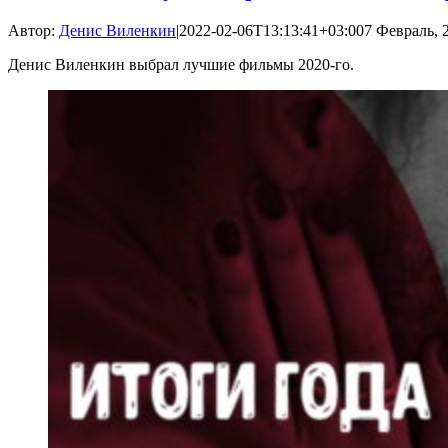
Автор:
Денис Виленкин
|
2022-02-06T13:13:41+03:00
7 Февраль, 2
Денис Виленкин выбрал лучшие фильмы 2020-го.