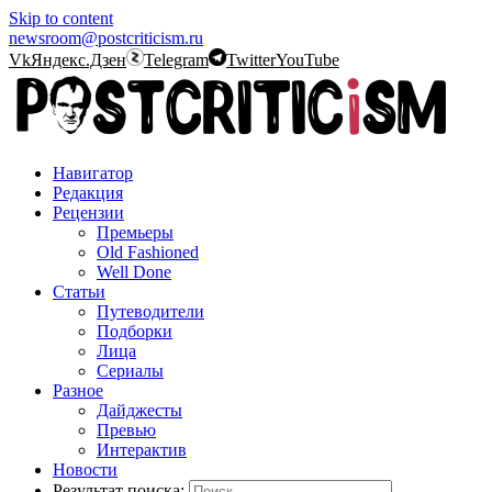
Skip to content
newsroom@postcriticism.ru
Vk
Яндекс.Дзен
Telegram
Twitter
YouTube
Навигатор
Редакция
Рецензии
Премьеры
Old Fashioned
Well Done
Статьи
Путеводители
Подборки
Лица
Сериалы
Разное
Дайджесты
Превью
Интерактив
Новости
Результат поиска: