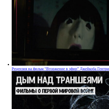
Рецензия на фильм “Вторжение в эфир” Джейкоба Гентри