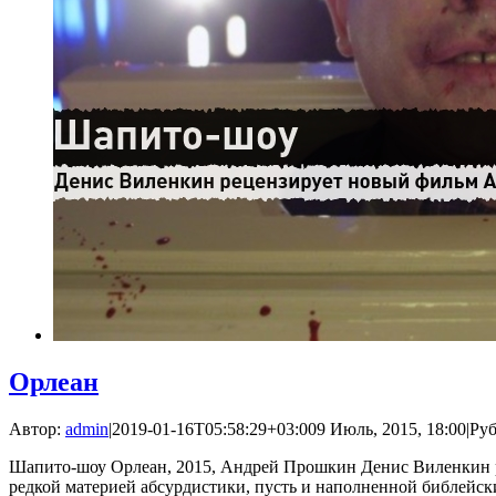
Орлеан
Автор:
admin
|
2019-01-16T05:58:29+03:00
9 Июль, 2015, 18:00
|
Ру
Шапито-шоу Орлеан, 2015, Андрей Прошкин Денис Виленкин р
редкой материей абсурдистики, пусть и наполненной библейск