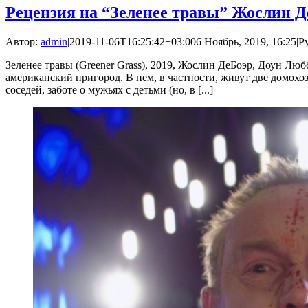
Рецензия на “Зеленее травы” Жослин Д
Автор:
admin
|
2019-11-06T16:25:42+03:00
6 Ноябрь, 2019, 16:25
|
Р
Зеленее травы (Greener Grass), 2019, Жослин ДеБоэр, Доун 
американский пригород. В нем, в частности, живут две домох
соседей, заботе о мужьях с детьми (но, в [...]