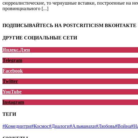
сюрреалистические, то чернушные вставки, построенные на не
провинциального [...]
ПОДПИСЫВАЙТЕСЬ НА POSTCRITICISM ВКОНТАКТЕ
ДРУГИЕ СОЦИАЛЬНЫЕ СЕТИ
Яндекс.Дзен
Telegram
Facebook
Twitter
YouTube
Instagram
ТЕГИ
#Комедии
три
#Космос
#Диалоги
#Альманахи
#Любовь
#Война
#Н