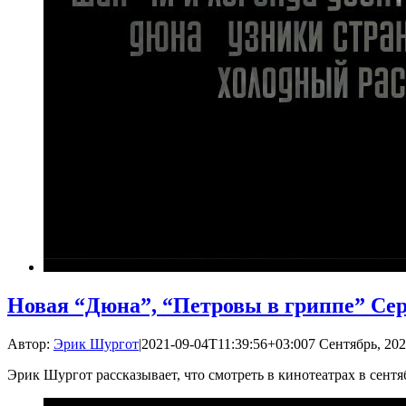
Новая “Дюна”, “Петровы в гриппе” Се
Автор:
Эрик Шургот
|
2021-09-04T11:39:56+03:00
7 Сентябрь, 202
Эрик Шургот рассказывает, что смотреть в кинотеатрах в сентя