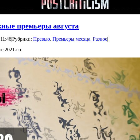
жные премьеры августа
 11:46
|
Рубрики:
Превью
,
Премьеры месяца
,
Разное
|
те 2021-го