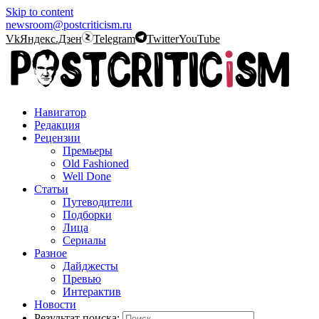
Skip to content
newsroom@postcriticism.ru
Vk
Яндекс.Дзен
Telegram
Twitter
YouTube
Навигатор
Редакция
Рецензии
Премьеры
Old Fashioned
Well Done
Статьи
Путеводители
Подборки
Лица
Сериалы
Разное
Дайджесты
Превью
Интерактив
Новости
Результат поиска: