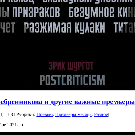
ребренникова и другие важные премьеры
1, 11:31
|
Рубрики:
Превью
,
Премьеры месяца
,
Разное
|
бре 2021-го