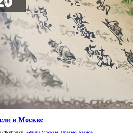
ели в Москве
:07
|
Рубрики:
Афиша Москвы
,
Превью
,
Разное
|