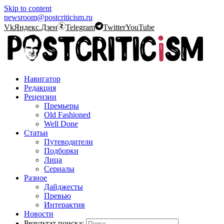
Skip to content
newsroom@postcriticism.ru
Vk
Яндекс.Дзен
Telegram
Twitter
YouTube
Навигатор
Редакция
Рецензии
Премьеры
Old Fashioned
Well Done
Статьи
Путеводители
Подборки
Лица
Сериалы
Разное
Дайджесты
Превью
Интерактив
Новости
Результат поиска: