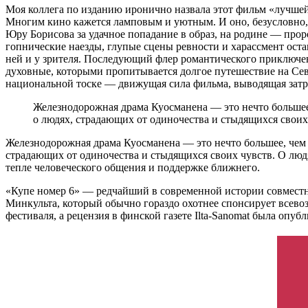
Моя коллега по изданию иронично назвала этот фильм «лучшей
Многим кино кажется ламповым и уютным. И оно, безусловно,
Юру Борисова за удачное попадание в образ, на родине — про
гопнические наезды, глупые сцены ревности и харассмент ост
ней и у зрителя. Последующий флер романтического приключен
духовные, которыми пропитывается долгое путешествие на Сев
национальной тоске — движущая сила фильма, выводящая затро
Железнодорожная драма Куосманена — это нечто большее,
о людях, страдающих от одиночества и стыдящихся своих
Железнодорожная драма Куосманена — это нечто большее, чем с
страдающих от одиночества и стыдящихся своих чувств. О люд
тепле человеческого общения и поддержке ближнего.
«Купе номер 6» — редчайший в современной истории совмест
Минкульта, который обычно гораздо охотнее спонсирует всев
фестиваля, а рецензия в финской газете Ilta-Sanomat была оп