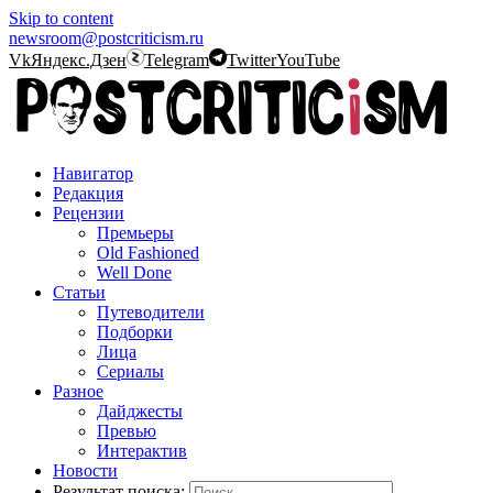
Skip to content
newsroom@postcriticism.ru
Vk
Яндекс.Дзен
Telegram
Twitter
YouTube
Навигатор
Редакция
Рецензии
Премьеры
Old Fashioned
Well Done
Статьи
Путеводители
Подборки
Лица
Сериалы
Разное
Дайджесты
Превью
Интерактив
Новости
Результат поиска: