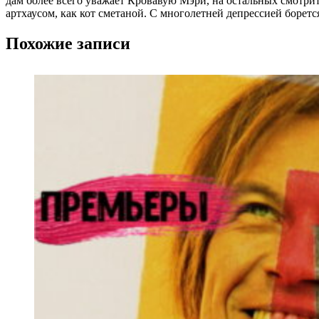
дам более всего уважает Кровавую Мэри, на остальных смотр
артхаусом, как кот сметаной. С многолетней депрессией борет
Похожие записи