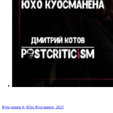
Купе номер 6, Юхо Куосманен, 2021