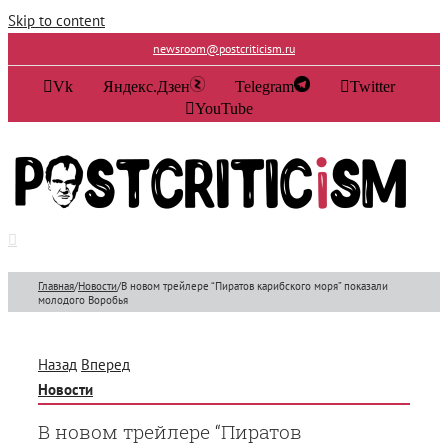
Skip to content
newsroom@postcriticism.ru
Vk
Яндекс.Дзен
Telegram
Twitter
YouTube
Главная
/
Новости
/
В новом трейлере “Пиратов карибского моря” показали
молодого Воробья
Назад
Вперед
Новости
В новом трейлере “Пиратов