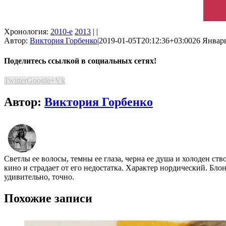
Хронология:
2010-е
2013
| |
Автор:
Виктория Горбенко
|
2019-01-05T20:12:36+03:00
26 Январь
Поделитесь ссылкой в социальных сетях!
Twitter
Google+
Vk
Автор:
Виктория Горбенко
Светлы ее волосы, темны ее глаза, черна ее душа и холоден ст
кино и страдает от его недостатка. Характер нордический. Бло
удивительно, точно.
Похожие записи