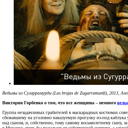
Ведьмы из Сугаррамурди (Las brujas de Zugarramurdi), 2013, Але
Виктория Горбенко о том, что все женщины – немного
ведь
Группа незадачливых грабителей в маскарадных костюмах сове
сбежавшему на уголовно наказуемую прогулку из-под каблука
над сыном, и, собственно, тому самому восьмилетнему сыну, за
в Мексику, лишь бы подальше от собственной супруги, а случа