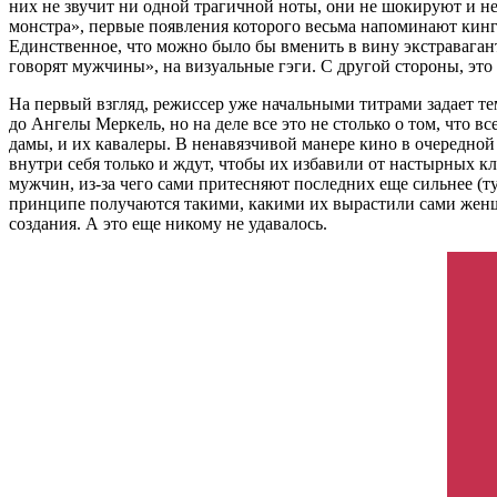
них не звучит ни одной трагичной ноты, они не шокируют и не
монстра», первые появления которого весьма напоминают кинго
Единственное, что можно было бы вменить в вину экстравагант
говорят мужчины», на визуальные гэги. С другой стороны, это
На первый взгляд, режиссер уже начальными титрами задает т
до Ангелы Меркель, но на деле все это не столько о том, что
дамы, и их кавалеры. В ненавязчивой манере кино в очередной
внутри себя только и ждут, чтобы их избавили от настырных к
мужчин, из-за чего сами притесняют последних еще сильнее (т
принципе получаются такими, какими их вырастили сами женщин
создания. А это еще никому не удавалось.