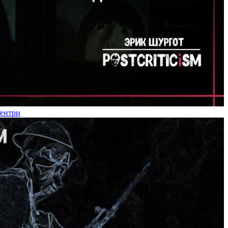
Гентри