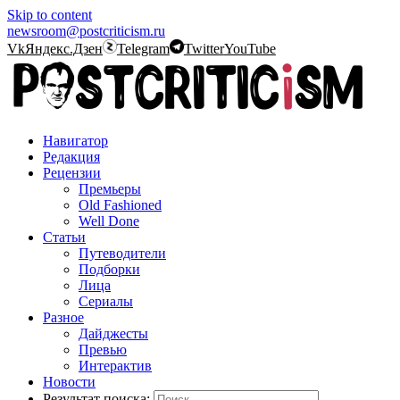
Skip to content
newsroom@postcriticism.ru
Vk
Яндекс.Дзен
Telegram
Twitter
YouTube
Навигатор
Редакция
Рецензии
Премьеры
Old Fashioned
Well Done
Статьи
Путеводители
Подборки
Лица
Сериалы
Разное
Дайджесты
Превью
Интерактив
Новости
Результат поиска: