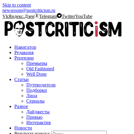
Skip to content
newsroom@postcriticism.ru
Vk
Яндекс.Дзен
Telegram
Twitter
YouTube
Навигатор
Редакция
Рецензии
Премьеры
Old Fashioned
Well Done
Статьи
Путеводители
Подборки
Лица
Сериалы
Разное
Дайджесты
Превью
Интерактив
Новости
Результат поиска: