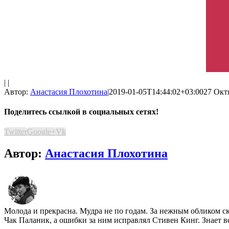
| |
Автор:
Анастасия Плохотина
|
2019-01-05T14:44:02+03:00
27 Октя
Поделитесь ссылкой в социальных сетях!
Twitter
Google+
Vk
Автор:
Анастасия Плохотина
Молода и прекрасна. Мудра не по годам. За нежным обликом ск
Чак Паланик, а ошибки за ним исправлял Стивен Кинг. Знает в