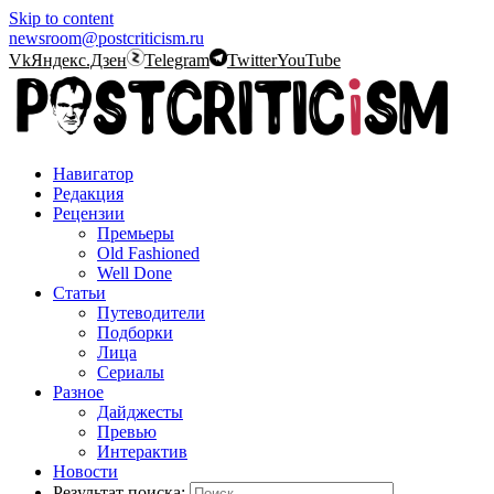
Skip to content
newsroom@postcriticism.ru
Vk
Яндекс.Дзен
Telegram
Twitter
YouTube
Навигатор
Редакция
Рецензии
Премьеры
Old Fashioned
Well Done
Статьи
Путеводители
Подборки
Лица
Сериалы
Разное
Дайджесты
Превью
Интерактив
Новости
Результат поиска: