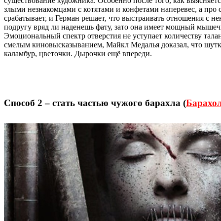
существование художника. Особенно после того, как выясняетс
злыми незнакомцами с котятами и конфетами наперевес, а про
срабатывает, и Герман решает, что выстраивать отношения с н
подругу вряд ли наденешь фату, зато она имеет мощный мышеч
Эмоциональный спектр отверстия не уступает количеству талант
смелым киновысказыванием, Майкл Медалья доказал, что шутки
каламбур, цветочки. Дырочки ещё впереди.
Способ 2 – стать частью чужого барахла (
Барахо