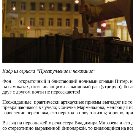
Кадр из сериала “Преступление и наказание”
Фон — открыточный и блистающий ночными огнями Питер, нич
на самокатах, потягивающими лавандовый раф (утрирую), бег
друг с другом почти не пересекаются!
Неожиданные, практически артхаусные приемы выглядят не то 
превращающаяся в чучело; Сонечка Мармеладова, меняющая исп
взросление персонажа, его переход в новую жизнь; хорошо, при
Взгляд на персонажей у режиссера Владимира Мирзоева и его 
со стереотипно выраженной биполяркой, то кидающийся на все