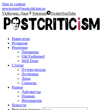
Skip to content
newsroom@postcriticism.ru
Vk
Яндекс.Дзен
Telegram
Twitter
YouTube
Навигатор
Редакция
Рецензии
Премьеры
Old Fashioned
Well Done
Статьи
Путеводители
Подборки
Лица
Сериалы
Разное
Дайджесты
Превью
Интерактив
Новости
Результат поиска: