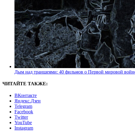
Дым над траншеями: 40 фильмов о Первой мировой войн
ЧИТАЙТЕ ТАКЖЕ:
ВКонтакте
Яндекс.Дзен
Telegram
Facebook
Twitter
YouTube
Instagram