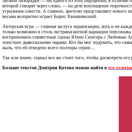
липкой лихорадки — ни одного из этих ощущений, в отличие от
которой говорят через слово, — на деле воплощение порочнос
угрызения совести. А главное, зрителю представляют нового пе
весьма колоритно играет Борис Хвошнянский.
Актерская игра — главная заслуга экранизации, хоть и не кажд
только возможно в столь экстравагантной вариации персонажа
воспринимать совместные сцены Юлии Снигирь с Любовью Аксе
поистине дьявольскими чарами. Кто бы мог подумать, что са
жаль, что ей отведено всего полторы серии…
Так или иначе, сериал все же стоит того, чтобы досмотреть е
Больше текстов Дмитрия Котова можно найти в
его телегр