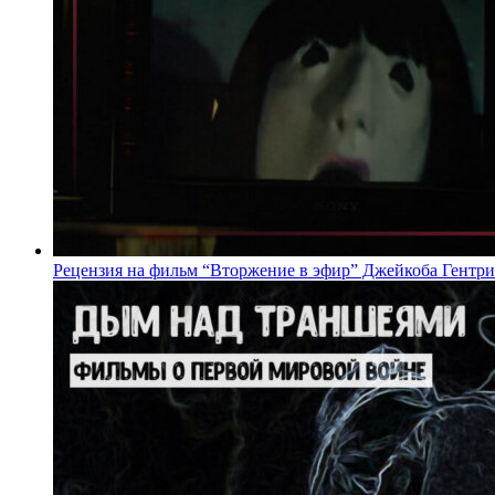
Рецензия на фильм “Вторжение в эфир” Джейкоба Гентри