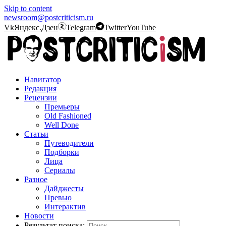
Skip to content
newsroom@postcriticism.ru
Vk
Яндекс.Дзен
Telegram
Twitter
YouTube
Навигатор
Редакция
Рецензии
Премьеры
Old Fashioned
Well Done
Статьи
Путеводители
Подборки
Лица
Сериалы
Разное
Дайджесты
Превью
Интерактив
Новости
Результат поиска: