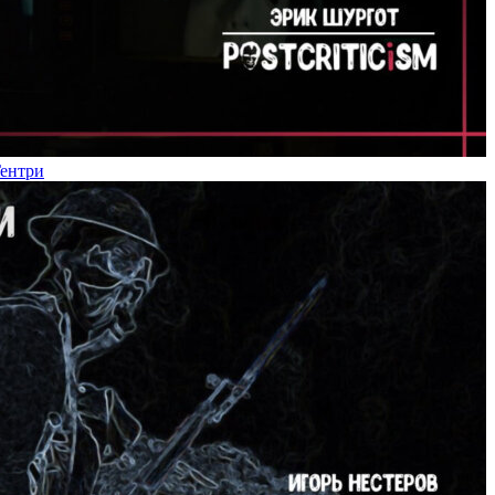
Гентри