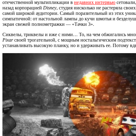
отечественной мультипликации в
недавних интервью
сетовали,
назад корпорацией
Disney
, студия нисколько не растеряла сво
самой широкой аудитории. Самый поразительный из этих уник
симпатичной: от настольной лампы до кучи шмотья и безделуш
экран свежей полнометражки — «Тачки 3».
Сиквелы, триквелы и иже с ними… То, на чем обжигались многи
Pixar
своей трогательной, с мощным ностальгическим подтекст
устанавливать высокую планку, но и удерживать ее. Потому вд