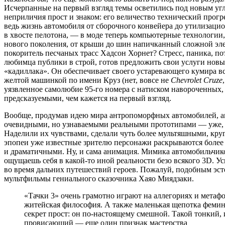
Исчерпанные на первый взгляд темы осветились под новым угл
неприличия прост и знаком: его величество технический прогре
ведь жизнь автомобиля от сборочного конвейера до утилизацио
в хвосте пелотона, — в моде теперь компьютерные технологии
нового поколения, от крыши до шин напичканный сложной эле
покоритель песчаных трасс Хадсон Хорнет? Стресс, паника, по
любимца публики в строй, готов предложить свои услуги нов
«кадиллака». Он обеспечивает своего устаревающего кумира 
желтой машинкой по имени Круз (нет, вовсе не
Chevrolet Cruze
уязвленное самолюбие 95-го номера с натиском навороченных, 
предсказуемыми, чем кажется на первый взгляд.
Вообще, продумав идею мира антропоморфных автомобилей, ав
очевидными, но узнаваемыми реальными прототипами — уже, счи
Наделили их чувствами, сделали чуть более мультяшными, кру
эпопеи уже известные зрителю персонажи раскрываются более
и драматичными. Ну, и сама анимация. Мимика автомобильчиков,
ощущаешь себя в какой-то иной реальности безо всякого 3D. 
во время дальних путешествий героев. Пожалуй, подобным эст
мультфильмы гениального сказочника Хаяо Миядзаки.
«Тачки 3» очень грамотно играют на аллегориях и метаф
житейская философия. А также маленькая щепотка фемини
секрет прост: он по-настоящему смешной. Такой тонкий,
провисающий — еще один признак мастерства