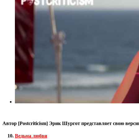
Автор [Postcriticism] Эрик Шургот представляет свою верс
Ведьма любви