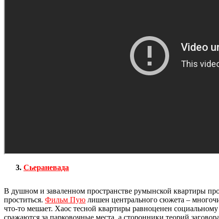
Сьераневада
В душном и заваленном пространстве румынской квартиры прохо
проститься.
Фильм Пую
лишен центрального сюжета – многочисл
что-то мешает. Хаос тесной квартиры равноценен социальному
сражаются за парковочные места, а сторонники теорий заговор