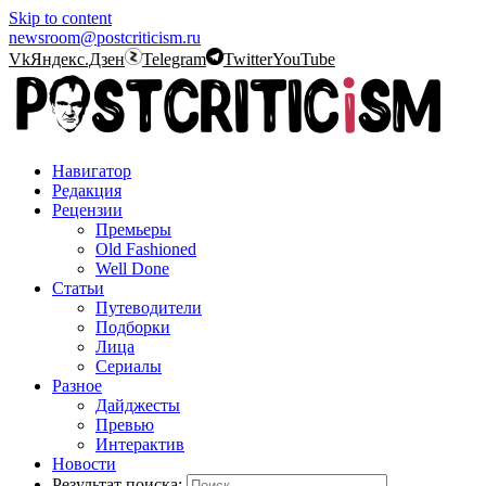
Skip to content
newsroom@postcriticism.ru
Vk
Яндекс.Дзен
Telegram
Twitter
YouTube
Навигатор
Редакция
Рецензии
Премьеры
Old Fashioned
Well Done
Статьи
Путеводители
Подборки
Лица
Сериалы
Разное
Дайджесты
Превью
Интерактив
Новости
Результат поиска: