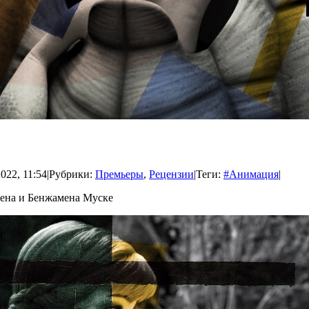
022, 11:54
|
Рубрики:
Премьеры
,
Рецензии
|
Теги:
#Анимация
|
ена и Бенжамена Муске