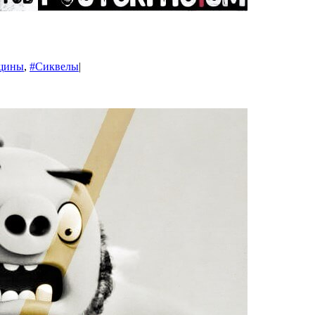
щины
,
#Сиквелы
|