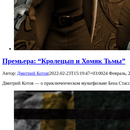
Премьера: “Кролецып и Хомяк Тьмы”
Автор:
Дмитрий Котов
|
2022-02-23T15:19:47+03:00
24 Февраль, 2
Дмитрий Котов — о приключенческом мультфильме Бена Стасс