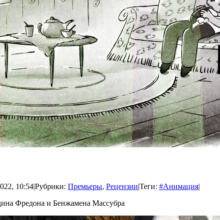
022, 10:54
|
Рубрики:
Премьеры
,
Рецензии
|
Теги:
#Анимация
|
дина Фредона и Бенжамена Массубра