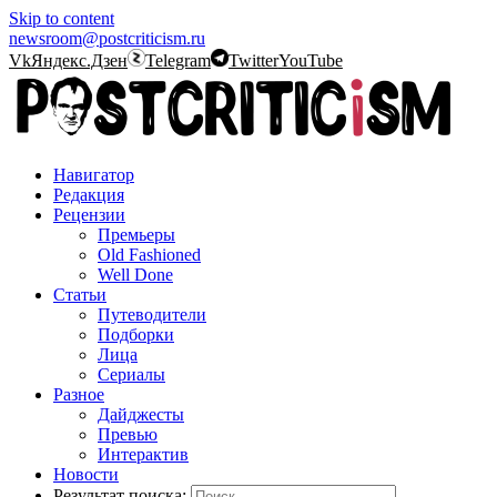
Skip to content
newsroom@postcriticism.ru
Vk
Яндекс.Дзен
Telegram
Twitter
YouTube
Навигатор
Редакция
Рецензии
Премьеры
Old Fashioned
Well Done
Статьи
Путеводители
Подборки
Лица
Сериалы
Разное
Дайджесты
Превью
Интерактив
Новости
Результат поиска: