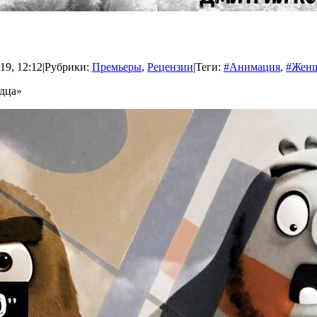
19, 12:12
|
Рубрики:
Премьеры
,
Рецензии
|
Теги:
#Анимация
,
#Жен
рдца»