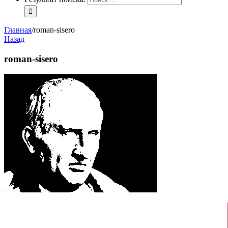
Главная
/
roman-sisero
Назад
roman-sisero