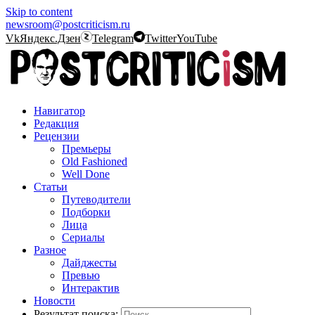
Skip to content
newsroom@postcriticism.ru
Vk
Яндекс.Дзен
Telegram
Twitter
YouTube
Навигатор
Редакция
Рецензии
Премьеры
Old Fashioned
Well Done
Статьи
Путеводители
Подборки
Лица
Сериалы
Разное
Дайджесты
Превью
Интерактив
Новости
Результат поиска: