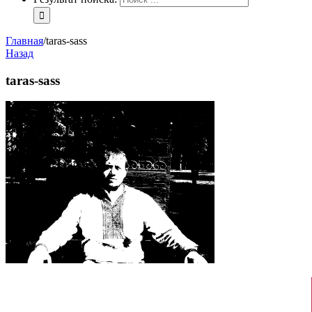
Главная
/
taras-sass
Назад
taras-sass