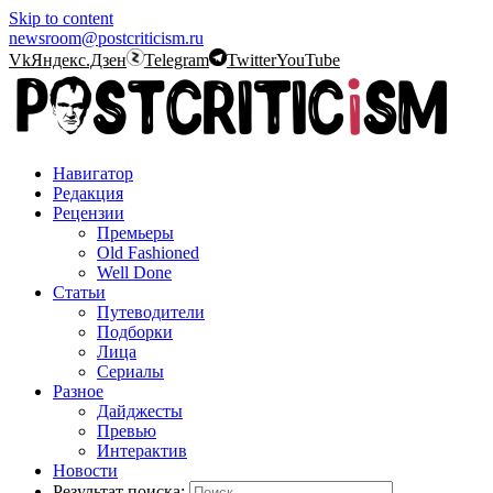
Skip to content
newsroom@postcriticism.ru
Vk
Яндекс.Дзен
Telegram
Twitter
YouTube
Навигатор
Редакция
Рецензии
Премьеры
Old Fashioned
Well Done
Статьи
Путеводители
Подборки
Лица
Сериалы
Разное
Дайджесты
Превью
Интерактив
Новости
Результат поиска: