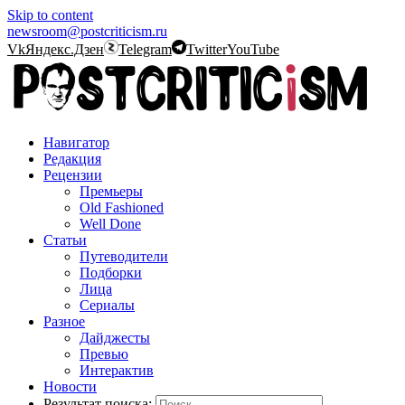
Skip to content
newsroom@postcriticism.ru
Vk
Яндекс.Дзен
Telegram
Twitter
YouTube
Навигатор
Редакция
Рецензии
Премьеры
Old Fashioned
Well Done
Статьи
Путеводители
Подборки
Лица
Сериалы
Разное
Дайджесты
Превью
Интерактив
Новости
Результат поиска: