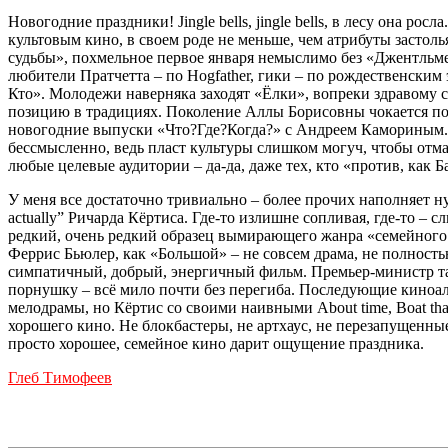
Новогодние праздники! Jingle bells, jingle bells, в лесу она ро
культовым кино, в своем роде не меньше, чем атрибуты застол
судьбы», похмельное первое января немыслимо без «Джентльмено
любители Пратчетта – по Hogfather, гики – по рождественским 
Кто». Молодежи наверняка заходят «Ёлки», вопреки здравому
позицию в традициях. Поколение Аллы Борисовны чокается под
новогодние выпуски «Что?Где?Когда?» с Андреем Камориным. Et 
бессмысленно, ведь пласт культуры слишком могуч, чтобы отм
любые целевые аудитории – да-да, даже тех, кто «против, как Б
У меня все достаточно тривиально – более прочих наполняет 
actually” Ричарда Кёртиса. Где-то излишне сопливая, где-то – 
редкий, очень редкий образец вымирающего жанра «семейного 
Феррис Бьюлер, как «Большой» – не совсем драма, не полность
симпатичный, добрый, энергичный фильм. Премьер-министр та
порнушку – всё мило почти без перегиба. Последующие киноа
мелодрамы, но Кёртис со своими наивными About time, Boat tha
хорошего кино. Не блокбастеры, не артхаус, не перезапущенн
просто хорошее, семейное кино дарит ощущение праздника.
Глеб Тимофеев