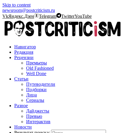
Skip to content
newsroom@postcriticism.ru
Vk
Яндекс.Дзен
Telegram
Twitter
YouTube
Навигатор
Редакция
Рецензии
Премьеры
Old Fashioned
Well Done
Статьи
Путеводители
Подборки
Лица
Сериалы
Разное
Дайджесты
Превью
Интерактив
Новости
Результат поиска: