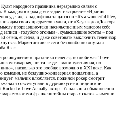
сла. Культ народного праздника неразрывно связан с
ья. В каждом втором доме задает настроение «Ирония
в удачи», западнофилы тащатся по «It’s a wonderful life»,
эпизодам своих предметов культа, от «Хауса» до «Доктора
 смыслу прорвавшие-таки насильственным манером себе
 записи «голубого огонька», сумасшедшие эстеты – под
cetera, et cetera, и даже советовать выключить телевизор
ахнуться. Маркетинговые сети безошибочно опутали
аба Яга».
нутро ощущением праздника нелепая, но любимая “Love
слишком сахарная, почти везде – манипулятивная, но –
кино», насколько это вообще возможно в XXI веке. Как
ю комедия, не бездушно-конвеерная пошлятина, а
нцует, мальчик влюбляется, пожилой рокер смотрит
льманахи совсем упали в дурновкусие и индийские
t Rocked и Love Actually автор – банально и обыкновенно –
ые маркетологами франкенштейны старых сказок – именно