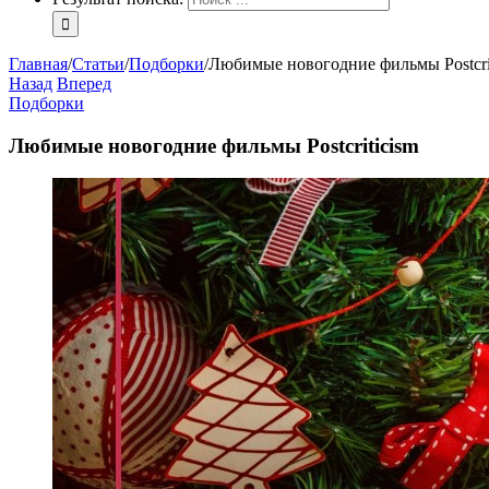
Главная
/
Статьи
/
Подборки
/
Любимые новогодние фильмы Postcri
Назад
Вперед
Подборки
Любимые новогодние фильмы Postcriticism