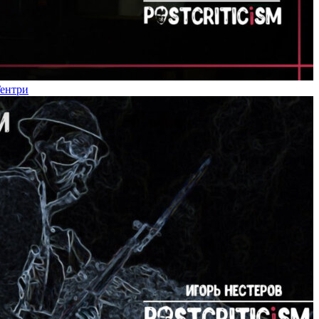
Гентри