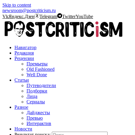
Skip to content
newsroom@postcriticism.ru
Vk
Яндекс.Дзен
Telegram
Twitter
YouTube
Навигатор
Редакция
Рецензии
Премьеры
Old Fashioned
Well Done
Статьи
Путеводители
Подборки
Лица
Сериалы
Разное
Дайджесты
Превью
Интерактив
Новости
Результат поиска: