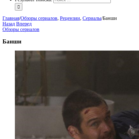
Главная
/
Обзоры сериалов
,
Рецензии
,
Сериалы
/
Банши
Назад
Вперед
Обзоры сериалов
Банши