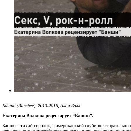
Банши (Banshee), 2013-2016, Алан Болл
Екатерина Волкова рецензирует “Банши”.
Банши – тихий городок, в американской глубинке старательно 
перенес в кинематографическую вселенную, отгородив от мира