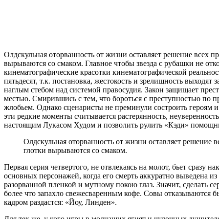
Олдскульная оторванность от жизни оставляет решение всех пр
вырываются со смаком. Главное чтобы звезда с рубашки не отко
кинематографические красотки кинематографической реальности
пятьдесят, т.к. постановка, жестокость и зрелищность выходят
наглым стебом над системой правосудия. Закон защищает прес
местью. Смирившись с тем, что бороться с преступностью по 
жлобьем. Однако сценаристы не преминули состроить героям и з
эти редкие моменты считывается растерянность, неуверенность г
настоящим Лукасом Худом и позволить рулить «Кэди» помощник
Олдскульная оторванность от жизни оставляет решение в
глотки вырываются со смаком.
Первая серия четвертого, не отвлекаясь на молот, бьет сразу 
основных персонажей, когда его смерть аккуратно выведена и
разорванной пленкой и мутному покою глаз. Значит, сделать се
более что запахло свежесваренным кофе. Совы отказываются быт
кадром раздастся: «Йоу, Линден».
Для тех же, у кого игры в молчащих ягнят и чулочных душите