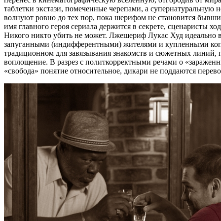
таблетки экстази, помеченные черепами, а супернатуральную 
волнуют ровно до тех пор, пока шерифом не становится бывш
имя главного героя сериала держится в секрете, сценаристы хо
Никого никто убить не может. Лжешериф Лукас Худ идеально 
запуганными (индифферентными) жителями и купленными копами
традиционном для завязывания знакомств и сюжетных линий, г
воплощение. В разрез с политкорректными речами о «зараженн
«свобода» понятие относительное, дикари не поддаются перевос