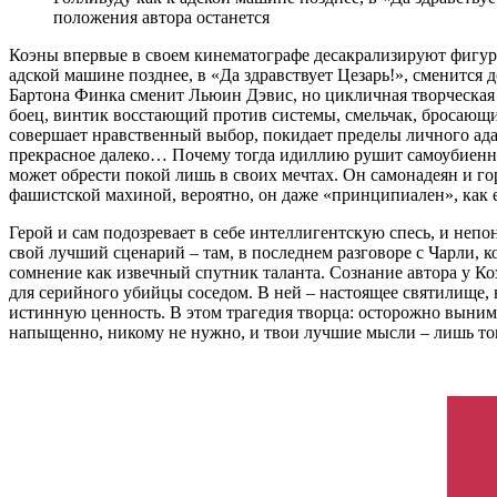
положения автора останется
Коэны впервые в своем кинематографе десакрализируют фигуру
адской машине позднее, в «Да здравствует Цезарь!», сменится
Бартона Финка сменит Льюин Дэвис, но цикличная творческая о
боец, винтик восстающий против системы, смельчак, бросающи
совершает нравственный выбор, покидает пределы личного ада 
прекрасное далеко… Почему тогда идиллию рушит самоубиенн
может обрести покой лишь в своих мечтах. Он самонадеян и г
фашистской махиной, вероятно, он даже «принципиален», как 
Герой и сам подозревает в себе интеллигентскую спесь, и непо
свой лучший сценарий – там, в последнем разговоре с Чарли, 
сомнение как извечный спутник таланта. Сознание автора у К
для серийного убийцы соседом. В ней – настоящее святилище, в
истинную ценность. В этом трагедия творца: осторожно вынимая
напыщенно, никому не нужно, и твои лучшие мысли – лишь тов