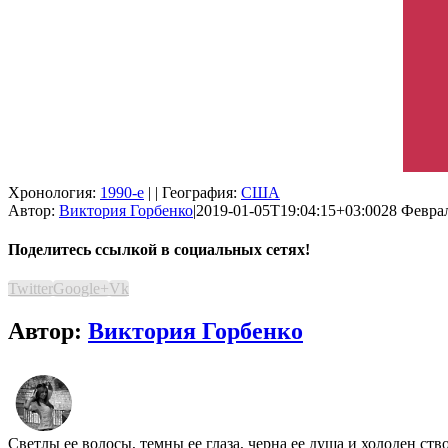
Хронология:
1990-е
| | География:
США
Автор:
Виктория Горбенко
|
2019-01-05T19:04:15+03:00
28 Феврал
Поделитесь ссылкой в социальных сетях!
Twitter
Google+
Vk
Автор:
Виктория Горбенко
Светлы ее волосы, темны ее глаза, черна ее душа и холоден ст