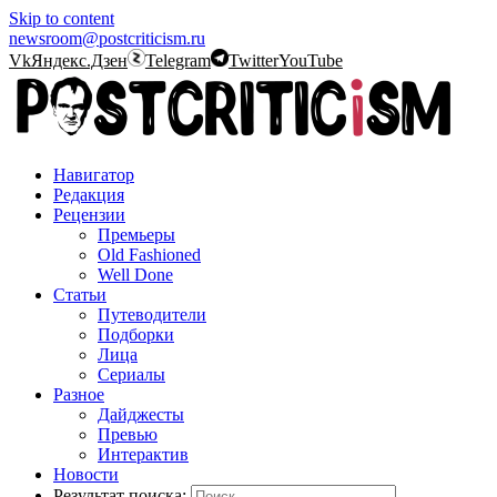
Skip to content
newsroom@postcriticism.ru
Vk
Яндекс.Дзен
Telegram
Twitter
YouTube
Навигатор
Редакция
Рецензии
Премьеры
Old Fashioned
Well Done
Статьи
Путеводители
Подборки
Лица
Сериалы
Разное
Дайджесты
Превью
Интерактив
Новости
Результат поиска: