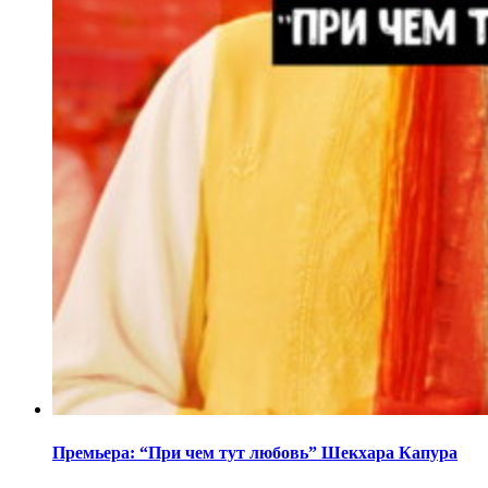
Премьера: “При чем тут любовь” Шекхара Капура