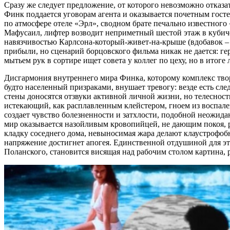
Сразу же следует предложение, от которого невозможно отказа
Финк поддается уговорам агента и оказывается почетным госте
по атмосфере отеле «Эрл», сводном брате печально известного
Мафусаил, лифтер возводит неприметный шестой этаж в кубиче
навязчивостью Карлсона-который-живет-на-крыше (вдобавок –
прибыли, но сценарий борцовского фильма никак не дается: ге
мытьем рук в сортире ищет совета у коллег по цеху, но в итог
Дисгармония внутреннего мира Финка, которому комплекс твор
будто населенный призраками, внушает тревогу: везде есть с
стены доносятся отзвуки активной личной жизни, но телесност
истекающий, как расплавленным клейстером, гноем из воспален
создает чувство болезненности и затхлости, подобной неожид
мир оказывается назойливым кровопийцей, не дающим покоя, р
кладку соседнего дома, невыносимая жара делают клаустрофоб
напряжение достигнет апогея. Единственной отдушиной для эт
Поланского, становится висящая над рабочим столом картина, 