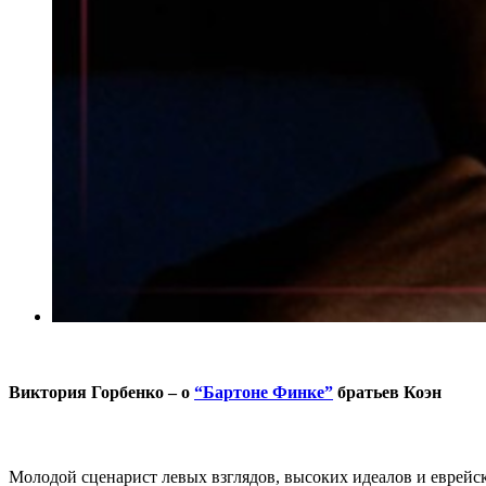
Виктория Горбенко – о
“Бартоне Финке”
братьев Коэн
Молодой сценарист левых взглядов, высоких идеалов и еврейс