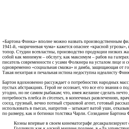
«Бартона Финка» вполне можно назвать производственным филь
1941-й, «коричневая чума» кажется опаснее «красной угрозы», 
топор. Студии всевластны, производство продукции низких ж
собой как минимум – обслугу, как максимум – рабов на галера
писатель современности с усами Фолкнера на усталом лице и 
одновременно «социальная смазка» и дамба, защищающая от голл
Такая нехитрая и печальная истина недоступна идеалисту Финку
Бартон вдохновенно рассуждает о потребностях народных масс,
пустых абстракциях. Герой не осознает, что все его знания о
угодно, но не самим рыбакам; что, имея желание сделать нечто
потребность плебса
in
circenses
, в копеечных развлечениях, вр
сосед, грузный, вечно потный страховой агент, готовый расска
использовать в пьесах, напротив – затыкает ватой уши, отказ
по размеру, как и ботинки толстяка Чарли. Созидание Бартон
Коэны впервые в своем кинематографе десакрализируют ф
Голливуду как к адской машине позднее, в «Да здравств