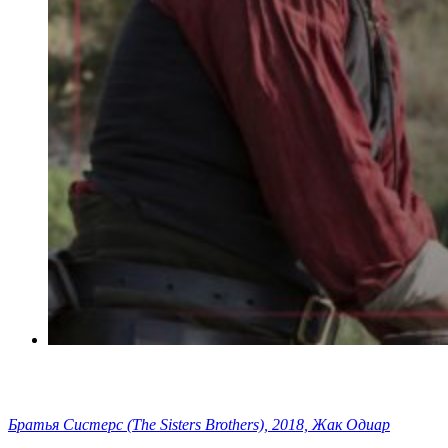
Братья Систерс (The Sisters Brothers), 2018, Жак Одиар