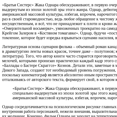
«Братья Систерс» Жака Одиара обескураживают, в первую очере
выдернутым из эпохи золотой эры этого жанра. Одиар, дебютир
американской массовой культуры, избегая, впрочем, нарочитог
раз в своей старомодностью, ведь любое обращение к чистому ж
несущественным, и всё, что не принадлежит к плоти и крови
«Омерзительной восьмерке», умноженных троекратно на самод
Крейгом Залером в «Костяном томагавке». Одиар, будучи «пост
томление, которое будет изредка взрываться сценами насилия, в
Литературная основа сценария фильма – объемный роман канад
в драматургию ленты новых красок, точнее даже – полутонов; 
литература). Того, что автор книги часто старается проговор
мелочей, которыми пронизан практически каждый кадр этого 
«Баллады о Бастере Скраггсе» Коэнов. Детали эти, заметные в
Дикого Запада, создают тот необходимый уровень погружения, 
поскольку кинематограф является абсолютно иным пространств
отталкиваясь от авторского текста, формирует свой, в котором
«Братья Систерс» Жака Одиара обескураживают, в первую 
специально выдернутым из эпохи золотой эры этого жанра
американской массовой культуры, избегая, впрочем, наро
Одиар сосредотачивается на психологическом рисунке главных
внутренняя работа персонажей, нежели внешняя, выразительная
их молчание. Конечно, фильм Одиара не заходит на территори