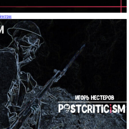
Гентри