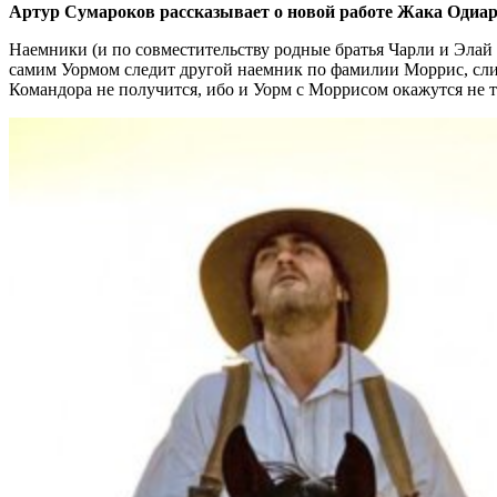
Артур Сумароков рассказывает о новой работе Жака Одиа
Наемники (и по совместительству родные братья Чарли и Элай
самим Уормом следит другой наемник по фамилии Моррис, сл
Командора не получится, ибо и Уорм с Моррисом окажутся не т