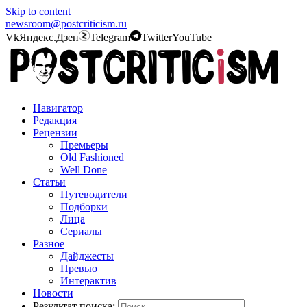
Skip to content
newsroom@postcriticism.ru
Vk
Яндекс.Дзен
Telegram
Twitter
YouTube
Навигатор
Редакция
Рецензии
Премьеры
Old Fashioned
Well Done
Статьи
Путеводители
Подборки
Лица
Сериалы
Разное
Дайджесты
Превью
Интерактив
Новости
Результат поиска: