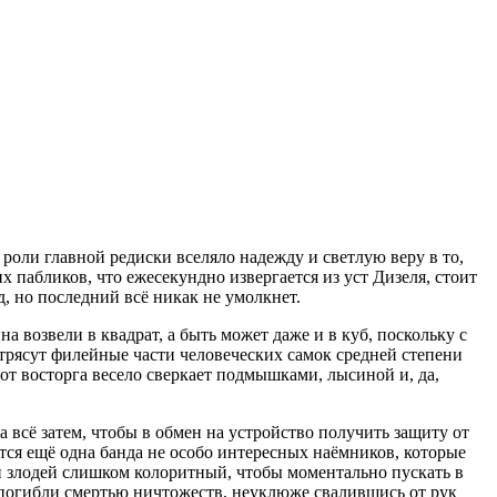
роли главной редиски вселяло надежду и светлую веру в то,
х пабликов, что ежесекундно извергается из уст Дизеля, стоит
д, но последний всё никак не умолкнет.
а возвели в квадрат, а быть может даже и в куб, поскольку с
рясут филейные части человеческих самок средней степени
 от восторга весело сверкает подмышками, лысиной и, да,
 всё затем, чтобы в обмен на устройство получить защиту от
ется ещё одна банда не особо интересных наёмников, которые
 и злодей слишком колоритный, чтобы моментально пускать в
 и погибли смертью ничтожеств, неуклюже свалившись от рук