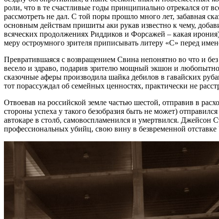
роли, что в те счастливые годы принципиально отрекался от в
рассмотреть не дал. С той поры прошло много лет, забавная с
основным действам пришиты аки рукав известно к чему, добавил
всяческих продолжениях Риддиков и Форсажей – какая ирония) 
меру остроумного зрителя приписывать литеру «С» перед имен
Превратившаяся с возвращением Свина непонятно во что и без
весело и здраво, подарив зрителю мощный экшон и любопытное
сказочные аферы производила шайка дебилов в гавайских руба
тот порассуждал об семейных ценностях, практически не расстр
Отвоевав на российской земле частью шестой, отправив в расх
стороны успеха у такого безобразия быть не может) отправился
автокаре в столб, самовоспламенился и умертвился. Джейсон
профессиональных убийц, свою вину в безвременной отставке У