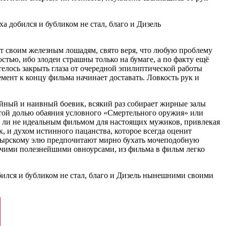
а добился и бубликом не стал, благо и Дизель
т своим железным лошадям, свято веря, что любую проблему
стью, ибо злодеи страшны только на бумаге, а по факту ещё
телось закрыть глаза от очередной эпилиптической работы
лемент к концу фильма начинает доставать. Ловкость рук и
ейный и наивный боевик, всякий раз собирает жирные залы
отой долью обаяния условного «Смертельного оружия» или
ва ли не идеальным фильмом для настоящих мужиков, привлекая
 и духом истинного пацанства, которое всегда оценит
тырскому элю предпочитают мирно бухать мочеподобную
очими полезнейшими овноурсами, из фильма в фильм легко
бился и бубликом не стал, благо и Дизель нынешними своими