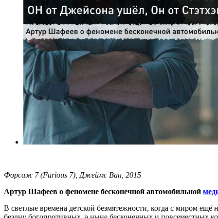
Форсаж 7 (Furious 7), Джеймс Ван, 2015
Артур Шафеев о феномене бесконечной автомобильной
мед
В светлые времена детской безмятежности, когда с миром ещё
бездну богопротивных, а ныне бесконечных и повсеместных ко