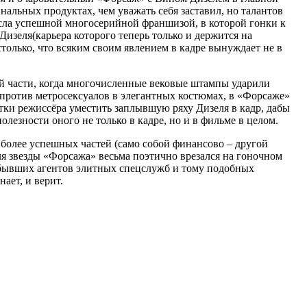
альных продуктах, чем уважать себя заставил, но талантов
росла успешной многосерийной франшизой, в которой гонки к
Дизеля(карьера которого теперь только и держится на
только, что всяким своим явлением в кадре вынуждает не в
ой части, когда многочисленные вековые штампы ударили
против метросексуалов в элегантных костюмах, в «Форсаже»
тки режиссёра уместить заплывшую ряху Дизеля в кадр, дабы
лезности оного не только в кадре, но и в фильме в целом.
иболее успешных частей (само собой финансово – другой
для звезды «Форсажа» весьма поэтично врезался на гоночном
 бывших агентов элитных спецслужб и тому подобных
ает, и верит.