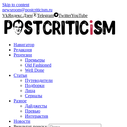
Skip to content
newsroom@postcriticism.ru
Vk
Яндекс.Дзен
Telegram
Twitter
YouTube
Навигатор
Редакция
Рецензии
Премьеры
Old Fashioned
Well Done
Статьи
Путеводители
Подборки
Лица
Сериалы
Разное
Дайджесты
Превью
Интерактив
Новости
Результат поиска: