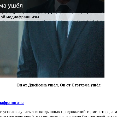
Он от Джейсона ушёл, Он от Стэтхэма ушёл
иафраншизы
 не успело случиться выкидышных продолжений терминатора, а 
миксоэкранизаций, на свет родился до одури бестолковый, но т