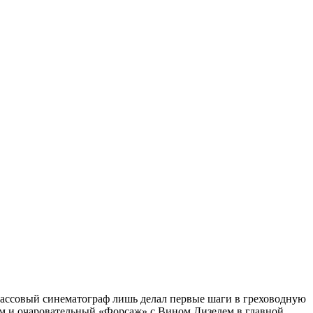
массовый синематограф лишь делал первые шаги в греховодную
ем и очаровательный «Форсаж» с Вином Дизелем в главной