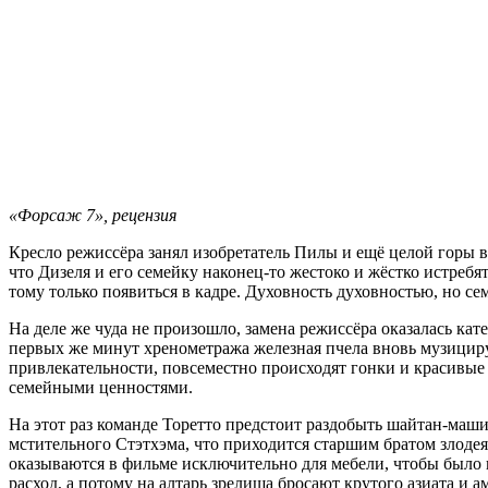
«Форсаж 7», рецензия
Кресло режиссёра занял изобретатель Пилы и ещё целой горы в
что Дизеля и его семейку наконец-то жестоко и жёстко истребят
тому только появиться в кадре. Духовность духовностью, но се
На деле же чуда не произошло, замена режиссёра оказалась кате
первых же минут хренометража железная пчела вновь музицир
привлекательности, повсеместно происходят гонки и красивые а
семейными ценностями.
На этот раз команде Торетто предстоит раздобыть шайтан-маши
мстительного Стэтхэма, что приходится старшим братом злодея
оказываются в фильме исключительно для мебели, чтобы было 
расход, а потому на алтарь зрелища бросают крутого азиата и