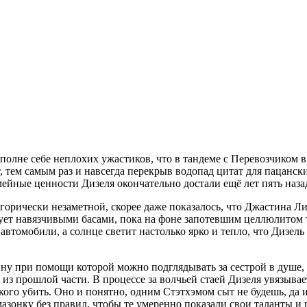
полне себе неплохих ужастиков, что в тандеме с Перевозчиком в 
, тем самым раз и навсегда перекрыв водопад цитат для пацански
мейные ценности Дизеля окончательно достали ещё лет пять наза
горически незаметной, скорее даже показалось, что Джастина Лин
ует навязчивыми басами, пока на фоне запотевшим целлюлитом т
втомобили, а солнце светит настолько ярко и тепло, что Дизель
ну при помощи которой можно подглядывать за сестрой в душе, а
 из прошлой части. В процессе за волчьей стаей Дизеля увязыва
кого убить. Оно и понятно, одним Стэтхэмом сыт не будешь, да
 амазонку без правил, чтобы те умеренно показали свои таланты