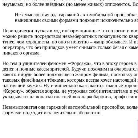
неумелых, но более звёздных (но менее живых) оппонентов. Вс
Незамысловатая ода гаражной автомобильной прослойке, в
нынешними своими формами подходит исключительно а
Периодически пуская в ход информационные технологии и вос
можно решить посредством невъебероятных покатушек по кварта
тупее, чем хорошисты, но оно и понятно – жанр обязывает. И в
оператора, что без припадков умеет снимать только бегая с кам
никакого оргазма.
Но тем и удивителен феномен «Форсажа», что в эпоху героев в
денег и полные кассы зрителей. Будучи похожим на очаровате
какого-нибудь более подходящего жанром фильма, поскольку о
таковых филейными тёлками, которых всегда хочет настоящий 
настоящий мужик. Ну и вишенкой оказываются главные хорош
«Корону», обрастая жиром, не утруждая себя интеллектами и 
укладывают на лопатки опаснейших наркобаронов, профессион
Незамысловатая ода гаражной автомобильной прослойке, вольн
формами подходит исключительно абсолютно.