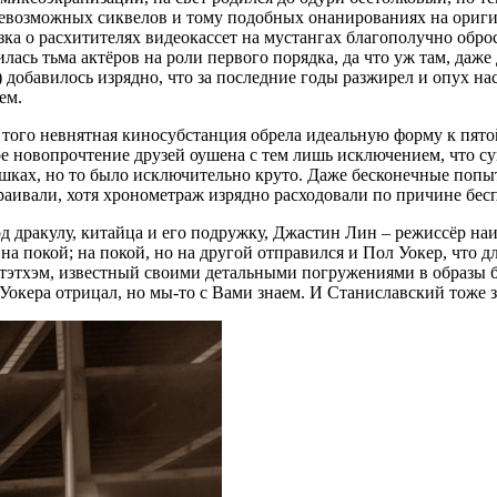
севозможных сиквелов и тому подобных онанированиях на оригин
казка о расхитителях видеокассет на мустангах благополучно об
ась тьма актёров на роли первого порядка, да что уж там, даже 
добавилось изрядно, что за последние годы разжирел и опух нас
ем.
 того невнятная киносубстанция обрела идеальную форму к пят
 новопрочтение друзей оушена с тем лишь исключением, что су
шках, но то было исключительно круто. Даже бесконечные попы
аивали, хотя хронометраж изрядно расходовали по причине беспо
од дракулу, китайца и его подружку, Джастин Лин – режиссёр на
 на покой; на покой, но на другой отправился и Пол Уокер, что 
 Стэтхэм, известный своими детальными погружениями в образы
окера отрицал, но мы-то с Вами знаем. И Станиславский тоже зн