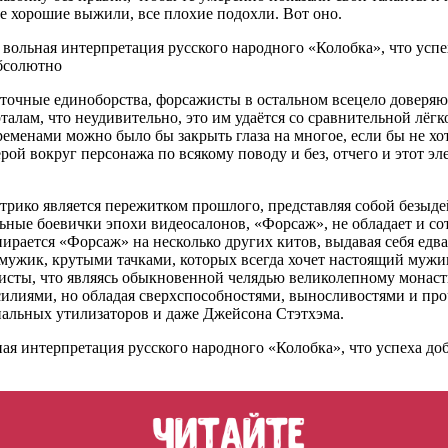
е хорошие выжили, все плохие подохли. Вот оно.
ольная интерпретация русского народного «Колобка», что успех
бсолютно
точные единоборства, форсажисты в остальном всецело доверяю
лам, что неудивительно, это им удаётся со сравнительной лёгко
ременами можно было бы закрыть глаза на многое, если бы не хо
ерой вокруг персонажа по всякому поводу и без, отчего и этот э
 трико является пережитком прошлого, представляя собой безыд
льные боевички эпохи видеосалонов, «Форсаж», не обладает и с
пирается «Форсаж» на несколько других китов, выдавая себя ед
мужик, крутыми тачками, которых всегда хочет настоящий мужик,
исты, что являясь обыкновенной челядью великолепному монас
усилиями, но обладая сверхспособностями, выносливостями и пр
альных утилизаторов и даже Джейсона Стэтхэма.
ая интерпретация русского народного «Колобка», что успеха до