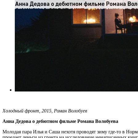
Холодный фронт, 2015, Роман Волобуев
Анна Дедова о дебютном фильме Романа Волобуева
Молодая пара Илья и Саша нехотя проводят зиму где-то в Нор
проедает деньги из гранта на исследование ненаписанных книг