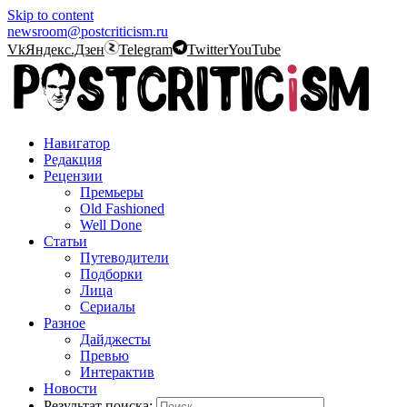
Skip to content
newsroom@postcriticism.ru
Vk
Яндекс.Дзен
Telegram
Twitter
YouTube
Навигатор
Редакция
Рецензии
Премьеры
Old Fashioned
Well Done
Статьи
Путеводители
Подборки
Лица
Сериалы
Разное
Дайджесты
Превью
Интерактив
Новости
Результат поиска: