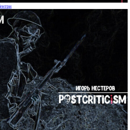
Гентри