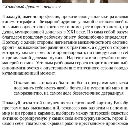
“Холодный фронт”, рецензия
Пожалуй, именно профессия, прокачивающая навыки разглядыв
кинематографии – бездарной аудиовизуальной составляющей 
значимого для страны контекста и помещает в пространство, п
души, мутировавшей донельзя в XXI веке. Но сама собой разу
благодаря прошлому рабочему опыту, безошибочно определяет
Поэтому с одной стороны нагнетание межличностного саспенс
фронт» возможностью различных трактовок, а с другой стороны 
которому хватает смелости иронизировать по поводу самого се
к тривиальной дележке мужика. Нарочитая или случайно полу
манерой съемок. Усталым разборкам героев вторит постоянн
синонимизируется с опустевшим вне отпускного сезона городо
кульминационный момент.
Отказавшись от каких бы то ни было программных выска
позволить себе иметь якобы богатый внутренний мир и н
саморазвитию, на самом деле беззастенчиво деградируя.
Пожалуй, из-за этой измученности персонажей картину Волобу
программных высказываний, режиссер как раз этим и напомнил
мир и ни гроша в кармане, выбирать между питерской слякотью
активно формируемую у самих себя антибуржуазность, герои Во
самой себе, тщательно скрывая рабоче-крестьянское происхо