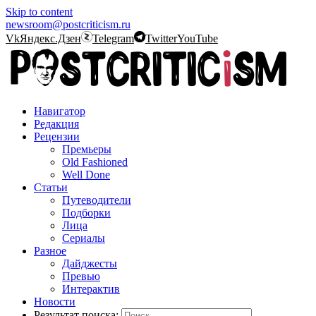
Skip to content
newsroom@postcriticism.ru
Vk
Яндекс.Дзен
Telegram
Twitter
YouTube
Навигатор
Редакция
Рецензии
Премьеры
Old Fashioned
Well Done
Статьи
Путеводители
Подборки
Лица
Сериалы
Разное
Дайджесты
Превью
Интерактив
Новости
Результат поиска: