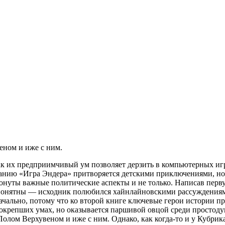
еном и иже с ним.
как их предприимчивый ум позволяет дерзить в компьютерных иг
жанию «Игра Эндера» притворяется детскими приключениями, н
ронуты важные политические аспекты и не только. Написав перву
 понятны — исходник полюбился хайнлайновскими рассуждениями
начально, потому что ко второй книге ключевые герои истории п
 окрепших умах, но оказывается паршивой овцой среди просто
Полом Верхувеном и иже с ним. Однако, как когда-то и у Кубрика