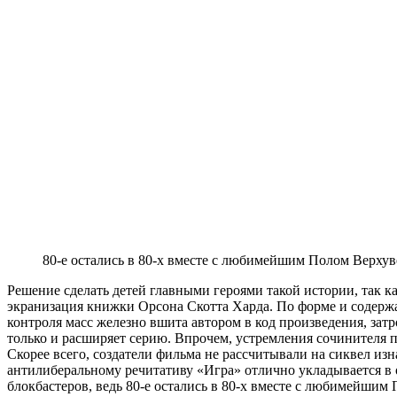
80-е остались в 80-х вместе с любимейшим Полом Верхув
Решение сделать детей главными героями такой истории, так 
экранизация книжки Орсона Скотта Харда. По форме и содер
контроля масс железно вшита автором в код произведения, зат
только и расширяет серию. Впрочем, устремления сочинителя
Скорее всего, создатели фильма не рассчитывали на сиквел из
антилиберальному речитативу «Игра» отлично укладывается в
блокбастеров, ведь 80-е остались в 80-х вместе с любимейшим 