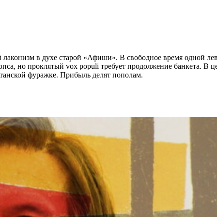
й лаконизм в духе старой «Афиши». В свободное время одной л
опса, но проклятый vox populi требует продолжение банкета. В 
танской фуражке. Прибыль делят пополам.