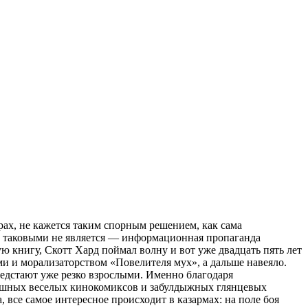
рах, не кажется таким спорным решением, как сама
о таковыми не является — информационная пропаганда
ю книгу, Скотт Хард поймал волну и вот уже двадцать пять лет
 и морализаторством «Повелителя мух», а дальше навеяло.
редстают уже резко взрослыми. Именно благодаря
душных веселых кинокомиксов и забулдыжных глянцевых
, все самое интересное происходит в казармах: на поле боя