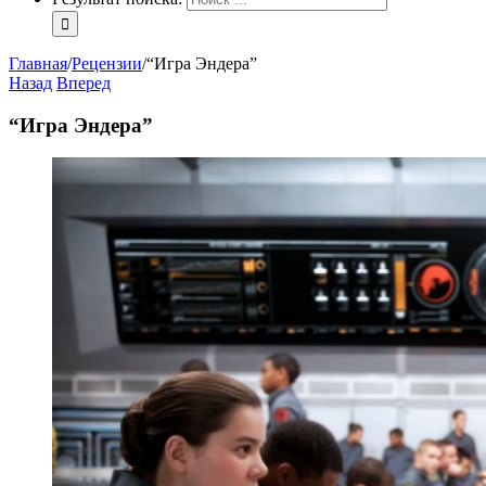
Главная
/
Рецензии
/
“Игра Эндера”
Назад
Вперед
“Игра Эндера”