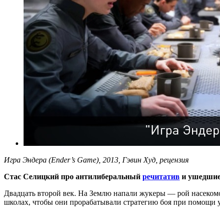
Игра Эндера (Ender’s Game), 2013, Гэвин Худ, рецензия
Стас Селицкий про антилиберальный
речитатив
и ушедшие
Двадцать второй век. На Землю напали жукеры — рой насеком
школах, чтобы они прорабатывали стратегию боя при помощи у