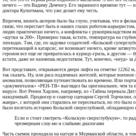
нечего — это Вадиму Демчогу. Его экранного времени тут — н
доктора Купитмана, что уже делает ему честь.
Впрочем, винить актеров было бы глупо, учитывая, что в филь
связи, что перестает быть в наших глазах роботом-карьеристо
людях практически ничего, а конфликты с рукоприкладством вы
«шутки за 200». Примерно такая, кстати, температура на глуби
эпизодах. Там, где, по задумке создателей «Кольской суперглу
перетекающий в катарсис, не возникает ничего, кроме затяну
героиня все еще не превратилась в курицу-гриль, в другом — 
кстати, даже не назовешь недостатком. Тут, конечно, «неуд» за
Вот представьте, открываются двери лифта на отметке 12262 м, 
так сказать. Ну, или раса подземных жителей, которые военно
аномалия, позволяющая путешествовать во времени. Или порта
«документалок» «РЕН-ТВ» выглядел бы оригинальнее, чем та п
вирусе. Вот Ренни Харлин, например, из «Тайны перевала Дят
находчивый. Продюсер и соавтор сценария Сергей Торчилин, о
жанра», с которой они старались не пересекаться, но это был
было вплетать историю Кольской сверхглубокой, обладающую 
Если и стоит смотреть «Кольскую сверхглубукую», то рад
чрезмерным слоу-мо и слабыми диалогами
Часть съемок проходила на натуре в Мурманской области, в т