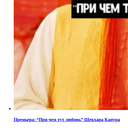
Премьера: “При чем тут любовь” Шекхара Капура