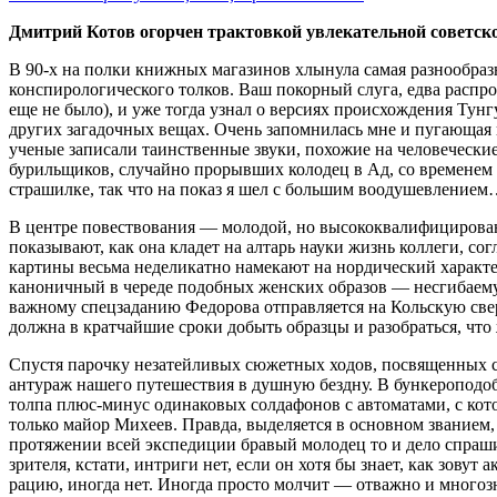
Дмитрий Котов огорчен трактовкой увлекательной советс
В 90-х на полки книжных магазинов хлынула самая разнообразн
конспирологического толков. Ваш покорный слуга, едва распр
еще не было), и уже тогда узнал о версиях происхождения Тун
других загадочных вещах. Очень запомнилась мне и пугающая и
ученые записали таинственные звуки, похожие на человечески
бурильщиков, случайно прорывших колодец в Ад, со временем 
страшилке, так что на показ я шел с большим воодушевление
В центре повествования — молодой, но высококвалифицирова
показывают, как она кладет на алтарь науки жизнь коллеги, со
картины весьма неделикатно намекают на нордический характе
каноничный в череде подобных женских образов — несгибаему
важному спецзаданию Федорова отправляется на Кольскую све
должна в кратчайшие сроки добыть образцы и разобраться, чт
Спустя парочку незатейливых сюжетных ходов, посвященных с
антураж нашего путешествия в душную бездну. В бункероподоб
толпа плюс-минус одинаковых солдафонов с автоматами, с ко
только майор Михеев. Правда, выделяется в основном званием, 
протяжении всей экспедиции бравый молодец то и дело спрашива
зрителя, кстати, интриги нет, если он хотя бы знает, как зо
рацию, иногда нет. Иногда просто молчит — отважно и многозн