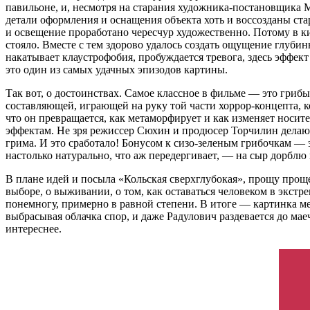
павильоне, и, несмотря на старания художника-постановщика Ма
детали оформления и оснащения объекта хоть и воссозданы ста
и освещение проработано чересчур художественно. Потому в ки
стояло. Вместе с тем здорово удалось создать ощущение глуби
накатывает клаустрофобия, пробуждается тревога, здесь эффе
это один из самых удачных эпизодов картины.
Так вот, о достоинствах. Самое классное в фильме — это грибы
составляющей, играющей на руку той части хоррор-концепта, к
что он превращается, как метаморфирует и как изменяет носит
эффектам. Не зря режиссер Сюхин и продюсер Торчилин делают 
грима. И это сработало! Бонусом к сизо-зеленым грибочкам —
настолько натурально, что аж передергивает, — на сыр дорблю 
В плане идей и посыла «Кольская сверхглубокая», прощу прощ
выборе, о выживании, о том, как оставаться человеком в экстр
понемногу, примерно в равной степени. В итоге — картинка ме
выбрасывая облачка спор, и даже Радулович раздевается до мае
интереснее.