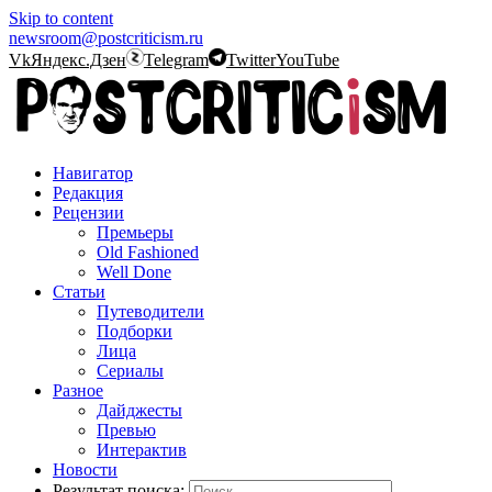
Skip to content
newsroom@postcriticism.ru
Vk
Яндекс.Дзен
Telegram
Twitter
YouTube
Навигатор
Редакция
Рецензии
Премьеры
Old Fashioned
Well Done
Статьи
Путеводители
Подборки
Лица
Сериалы
Разное
Дайджесты
Превью
Интерактив
Новости
Результат поиска: