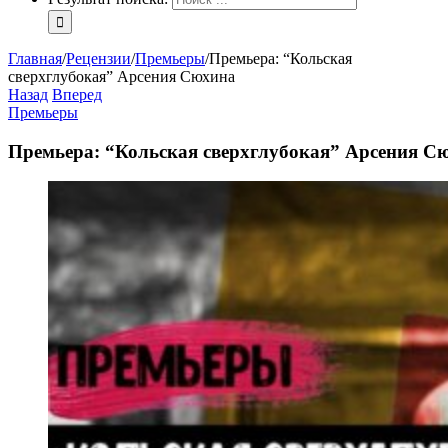
Главная
/
Рецензии
/
Премьеры
/
Премьера: “Кольская
сверхглубокая” Арсения Сюхина
Назад
Вперед
Премьеры
Премьера: “Кольская сверхглубокая” Арсения С