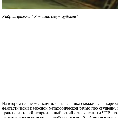
Кадр из фильма “Кольская сверхглубокая”
На втором плане мелькает и. о. начальника скважины — карика
фантастически пафосной метафорической речью про сгущенку в
транспаранта: «Я непризнанный гений с завышенным ЧСВ, поэт
то, что это ее первая роль подобного масштаба. А вот все ос