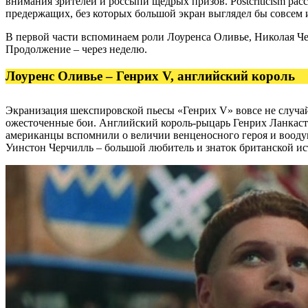
внимания зрителей и россыпи щедрых призов. Postcriticism рас
предержащих, без которых большой экран выглядел бы совсем 
В первой части вспоминаем роли Лоуренса Оливье, Николая Че
Продолжение – через неделю.
Лоуренс Оливье – Генрих V, английский король
Экранизация шекспировской пьесы «Генрих V» вовсе не случай
ожесточенные бои. Английский король-рыцарь Генрих Ланкасте
американцы вспомнили о величии венценосного героя и вооду
Уинстон Черчилль – большой любитель и знаток британской ис