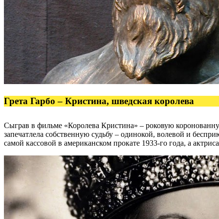
Грета Гарбо – Кристина, шведская королева
Сыграв в фильме «Королева Кристина» – роковую коронованну
запечатлела собственную судьбу – одинокой, волевой и беспр
самой кассовой в американском прокате 1933-го года, а актри