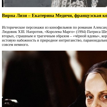
Вирна Лизи – Екатерина Медичи, французская к
Исторические персонажи из кинофильмов по романам Александ
Людовик XIII. Напротив, «Королева Марго» (1994) Патриса Ше
вторых, страшным и трагичным образом – «чёрной вдовы», ко
истовую набожность и природное интриганство, параноидальн
совсем немного.