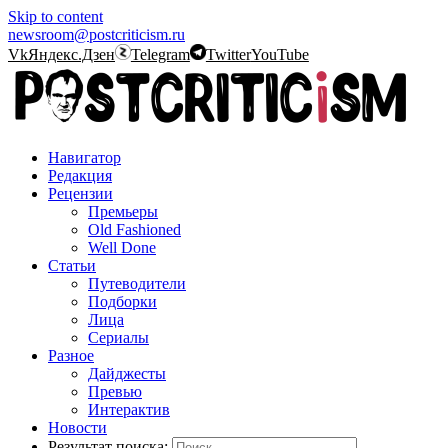
Skip to content
newsroom@postcriticism.ru
Vk
Яндекс.Дзен
Telegram
Twitter
YouTube
Навигатор
Редакция
Рецензии
Премьеры
Old Fashioned
Well Done
Статьи
Путеводители
Подборки
Лица
Сериалы
Разное
Дайджесты
Превью
Интерактив
Новости
Результат поиска: