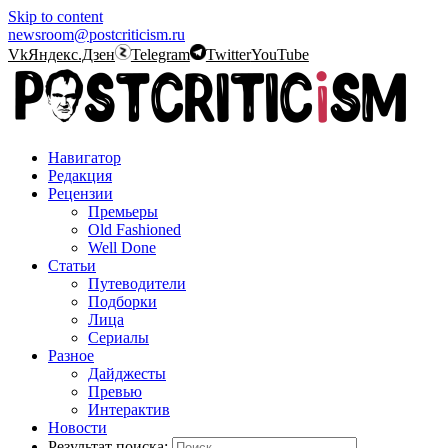
Skip to content
newsroom@postcriticism.ru
Vk
Яндекс.Дзен
Telegram
Twitter
YouTube
Навигатор
Редакция
Рецензии
Премьеры
Old Fashioned
Well Done
Статьи
Путеводители
Подборки
Лица
Сериалы
Разное
Дайджесты
Превью
Интерактив
Новости
Результат поиска: