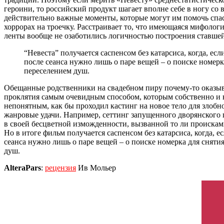
героини, то российский продукт шагает вполне себе в ногу со 
действительно важные моменты, которые могут им помочь спасти
хоррорах на троечку. Расстраивает то, что имеющаяся мифологи
ленты вообще не озаботились логичностью построения ставшей
“Невеста” получается саспенсом без катарсиса, когда, ес
после сеанса нужно лишь о паре вещей – о поиске номерка
переселением душ.
Обещанные родственники на свадебном пиру почему-то оказываю
проклятия самым очевидным способом, которым собственно и в
непонятным, как бы проходил кастинг на новое тело для злобно
жанровые удачи. Например, сеттинг запущенного дворянского 
в своей бесцветной изможденности, вызванной то ли проискам
Но в итоге фильм получается саспенсом без катарсиса, когда, е
сеанса нужно лишь о паре вещей – о поиске номерка для снятия
душ.
AlteraPars
:
рецензия
Ив Мольер