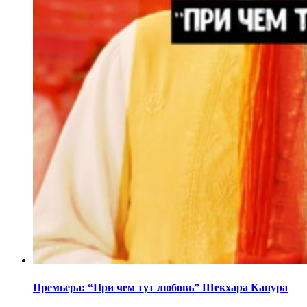
Премьера: “При чем тут любовь” Шекхара Капура