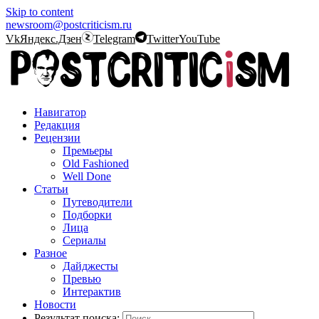
Skip to content
newsroom@postcriticism.ru
Vk
Яндекс.Дзен
Telegram
Twitter
YouTube
Навигатор
Редакция
Рецензии
Премьеры
Old Fashioned
Well Done
Статьи
Путеводители
Подборки
Лица
Сериалы
Разное
Дайджесты
Превью
Интерактив
Новости
Результат поиска: