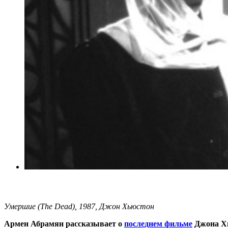
Умершие (The Dead), 1987, Джон Хьюстон
Армен Абрамян рассказывает о
последнем фильме
Джона Х