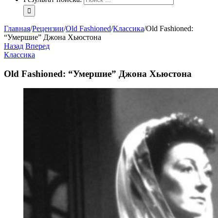
Главная
/
Рецензии
/
Old Fashioned
/
Классика
/
Old Fashioned:
“Умершие” Джона Хьюстона
Назад
Вперед
Классика
Old Fashioned: “Умершие” Джона Хьюстона