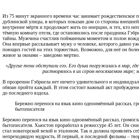
Из 75 минут экранного времени час занимает рождественское 
дублинской улицы, в которых показан дом со стороны внешней: 
внутренне мёртв и продолжает жить по инерции, и тех, кто н
тёмную комнату отеля, где остановились после праздника Гэб
тайны. Мужчина счастлив пойманным моментом и полон вождел
Она впервые рассказывает мужу о человеке, которого давно уж
поющих гостей на этих торжествах. Возможно, для неё он боле
живое за окнами – заведомо мертво.
«
Другие тени обступали его. Его душа погружалась в мир, гд
растворялось в их сером неосязаемом мире;
В прозрении Гэбриела нет ничего удивительного и индивидуаль
обязан пройти каждый. В этом состоит важный акт пробуждени
до последнего вздоха.
Бережно перенося на язык кино одноимённый рассказ, гр
бытописателя
Бережно перенося на язык кино одноимённый рассказ, громогл
бытописателя. Хьюстон проработал в режиссуре 45 лет. Он сн
стал новаторской вехой и эталоном. Так и должна проявлять с
непреходящую мудрость. И первый, и последний фильмы – твор