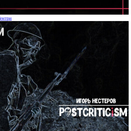
Гентри