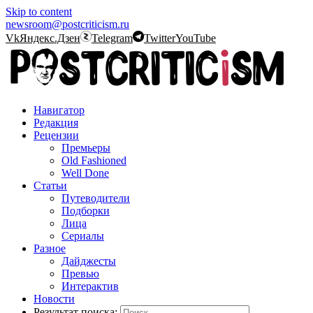
Skip to content
newsroom@postcriticism.ru
Vk
Яндекс.Дзен
Telegram
Twitter
YouTube
Навигатор
Редакция
Рецензии
Премьеры
Old Fashioned
Well Done
Статьи
Путеводители
Подборки
Лица
Сериалы
Разное
Дайджесты
Превью
Интерактив
Новости
Результат поиска: