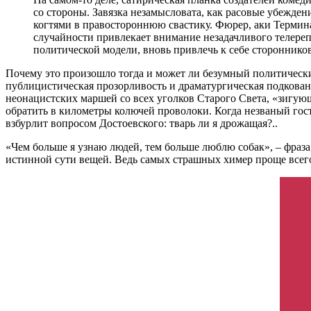
со стороны. Завязка незамысловата, как расовые убежде
когтями в правостороннюю свастику. Фюрер, аки Термина
случайности привлекает внимание незадачливого телере
политической модели, вновь привлечь к себе сторонник
Почему это произошло тогда и может ли безумный политическ
публицистическая прозорливость и драматургическая подкован
неонацистских маршей со всех уголков Старого Света, «зигую
обратить в километры колючей проволоки. Когда незваный гос
взбурлит вопросом Достоевского: тварь ли я дрожащая?..
«Чем больше я узнаю людей, тем больше люблю собак», – фраза
истинной сути вещей. Ведь самых страшных химер проще всего у