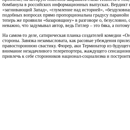
бомбанула в российских информационных выпусках. Вердикт н
«загнивающий Запад», «глумление над историей», «бездуховная
подобных вопросах прямо пропорциональна градусу паранойи
теперь же проявили «базаровщину» в разговоре о, безусловно
неважно, что задумывал автор, ведь Гитлер – это бяка, а потому
На самом-то деле, сатирическая планка создателей комедии «Он 
стороны. Завязка незамысловата, как расовые убеждения прил
правостороннюю свастику. Фюрер, аки Терминатор из будущего
внимание незадачливого телерепортера, жаждущего сенсацион
привлечь к себе сторонников национал-социализма и построит