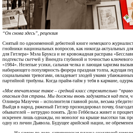
“Он снова здесь”, рецензия
Снятый по одноименной дебютной книге немецкого журналист
гнойники национальных вопросов, как никогда актуальных дл
для Гитлера» Мэла Брукса и не кровожадная расправа «Бессла
подтексты скетчей у Внендта глубиной и точностью ключевого
«1984». Нелепые усики, сальная челка и лающая харизма вызы
набирающего популярность фюрера праздная толпа, ждущая п
социальными тревогами, овладевает злодей умами убаюканных
партийной трибуны. Когда прайм-тайм у тебя в кармане, одурма
«Мое впечатление такое – средний класс стремительно “прав
опасным для страны. Мы должны вновь задуматься над тем, чт
Оливера Мазуччи – исполнителя главной роли, весьма убедите
Выйдя в народ, ряженый Гитлер прозондировал почву, благода
обывателей – нетрудно понять. Дело Геббельса живет и проц
искренен лишь однажды, но монолог на крыше высотки так про
одну из личин Дьявола. Будущее арийской нации, не обременен
На самом-то деле, сатирическая планка создателей комеди