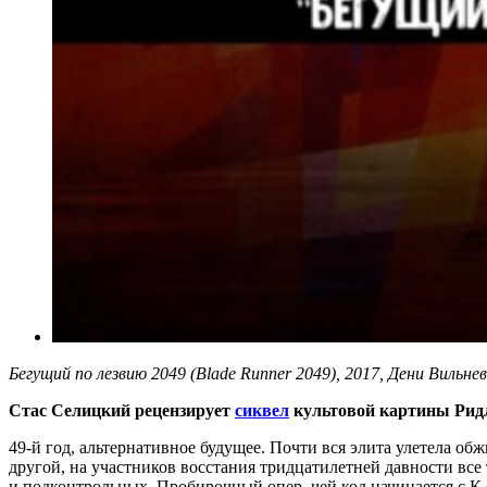
Бегущий по лезвию 2049 (Blade Runner 2049), 2017, Дени Вильнев
Стас Селицкий рецензирует
сиквел
культовой картины Рид
49-й год, альтернативное будущее. Почти вся элита улетела о
другой, на участников восстания тридцатилетней давности все
и подконтрольных. Пробирочный опер, чей код начинается с К 