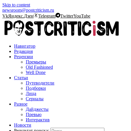
Skip to content
newsroom@postcriticism.ru
Vk
Яндекс.Дзен
Telegram
Twitter
YouTube
Навигатор
Редакция
Рецензии
Премьеры
Old Fashioned
Well Done
Статьи
Путеводители
Подборки
Лица
Сериалы
Разное
Дайджесты
Превью
Интерактив
Новости
Результат поиска: