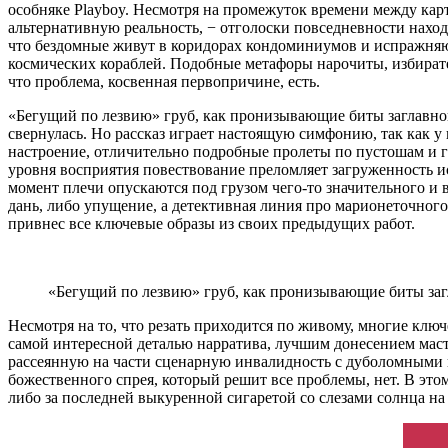
особняке Playboy. Несмотря на промежуток времени между кар
альтернативную реальность, − отголоски повседневности нахо
что бездомные живут в коридорах кондоминиумов и испражняют
космических кораблей. Подобные метафоры нарочиты, избирате
что проблема, косвенная первопричине, есть.
«Бегущий по лезвию» груб, как пронизывающие биты заглавной м
свернулась. Но рассказ играет настоящую симфонию, так как у 
настроение, отличительно подробные пролеты по пустошам и г
уровня восприятия повествование преломляет загруженность 
момент плечи опускаются под грузом чего-то значительного и 
дань, либо упущение, а детективная линия про марионеточного
привнес все ключевые образы из своих предыдущих работ.
«Бегущий по лезвию» груб, как пронизывающие биты за
Несмотря на то, что резать приходится по живому, многие клю
самой интересной деталью нарратива, лучшим донесением мас
рассеянную на части сценарную инвалидность с дуболомными в
божественного спрея, который решит все проблемы, нет. В эт
либо за последней выкуренной сигаретой со слезами солнца на