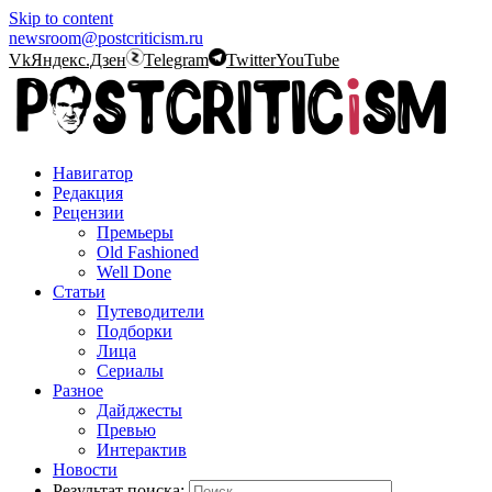
Skip to content
newsroom@postcriticism.ru
Vk
Яндекс.Дзен
Telegram
Twitter
YouTube
Навигатор
Редакция
Рецензии
Премьеры
Old Fashioned
Well Done
Статьи
Путеводители
Подборки
Лица
Сериалы
Разное
Дайджесты
Превью
Интерактив
Новости
Результат поиска: