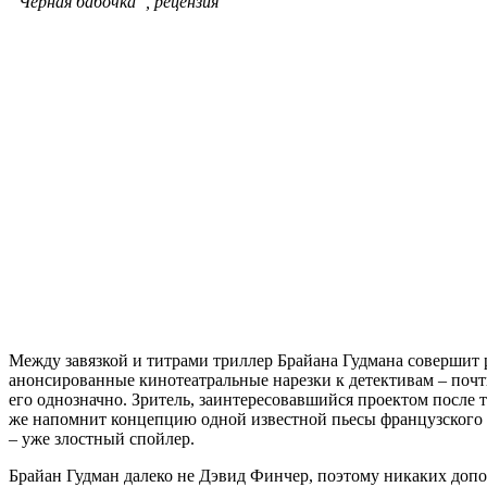
“Черная бабочка”, рецензия
Между завязкой и титрами триллер Брайана Гудмана совершит 
анонсированные кинотеатральные нарезки к детективам – почт
его однозначно. Зритель, заинтересовавшийся проектом после тр
же напомнит концепцию одной известной пьесы французского 
– уже злостный спойлер.
Брайан Гудман далеко не Дэвид Финчер, поэтому никаких допо