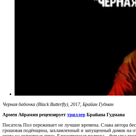
Черная бабочка (Black Butterfly), 2017, Брайан Гудман
Армен Абрамян рецензирует
триллер
Брайана Гудмана
Писатель Пол переживает не лучшие времена. Слава автора бес
грошовая подёнщина, захламленный и запущенный домик на отш
охота на окрестных птиц. Единственная подруга – бутылка вис