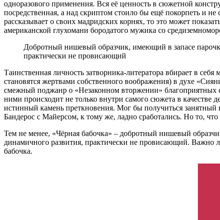
одноразового применения. Вся её ценность в сюжетной констру
посредственная, а над скриптом стоило бы ещё покорпеть и не
рассказывает о своих мадридских корнях, то это может показа
американской глухомани бородатого мужика со средиземномо
Добротный нишевый образчик, имеющий в запасе парочку
практически не провисающий
Таинственная личность затворника-литератора вбирает в себя
становятся жертвами собственного воображения) в духе «Сия
смежный поджанр о «Незаконном вторжении» благоприятных с 
ними происходит не только внутри самого сюжета в качестве д
истинный камень преткновения. Мог бы получиться занятный 
Бандерос с Майерсом, к тому же, ладно сработались. Но то, что
Тем не менее, «Чёрная бабочка» – добротный нишевый образчи
динамичного развития, практически не провисающий. Важно лиш
бабочка.