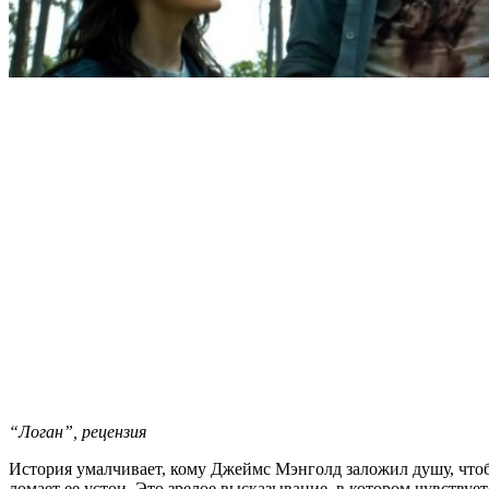
“Логан”, рецензия
История умалчивает, кому Джеймс Мэнголд заложил душу, чтоб
ломает ее устои. Это зрелое высказывание, в котором чувствуе