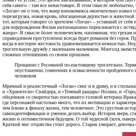
себя самого – там все ненастоящее. В этом смысле любопытно, 
«Логан» не о том, что жанр кинокомикса окончательно изжил с
перезагрузка, новая кровь, обогащенная дерзостью и животно
тот, которым говорит со зрителем «Логан» – уставший от себя
для перерождения Фильм интонационно перекликается с иств
жанра». В смысле более человеческом, напоминая, что грехам 
справедливом преступлении всегда будет романом без героя. 
когда в вестерне жестокость уравновешивается нежностью. Неу
трогательную дружбу с маленьким мальчиком. Мэнголд заимству
сложных отношениях со своим прошлым.
Прощание с Росомахой по-настоящему трогательно. Теряю
опустошении, сомнениях в осмысленности пройденного пу
человеком
Мрачный и реалистичный «Логан» смог и в драму, и в стильны
и «Хранители» Снайдера, и «Темный рыцарь» Нолана, и «Город 
обидчиков со свирепостью поехавшего головой ветерана Ирака
где персонажей настолько много, что их мотивации и характ
чем ближе к финалу жизни, тем человечнее. Это грустная исто
самоидентификации и умении делать выбор. История зверя, став
жизни и оптимистичном будущем. О той чудесной (хотя, наверно
Краткий миг отцовства стоит дорого. Старик умирает, девочка 