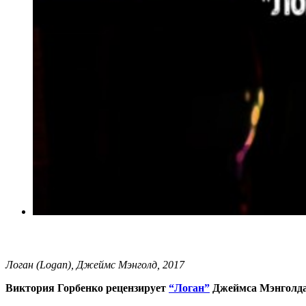
Логан (Logan), Джеймс Мэнголд, 2017
Виктория Горбенко рецензирует
“Логан”
Джеймса Мэнголд