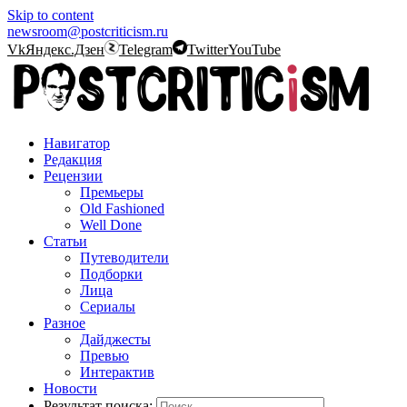
Skip to content
newsroom@postcriticism.ru
Vk
Яндекс.Дзен
Telegram
Twitter
YouTube
Навигатор
Редакция
Рецензии
Премьеры
Old Fashioned
Well Done
Статьи
Путеводители
Подборки
Лица
Сериалы
Разное
Дайджесты
Превью
Интерактив
Новости
Результат поиска: