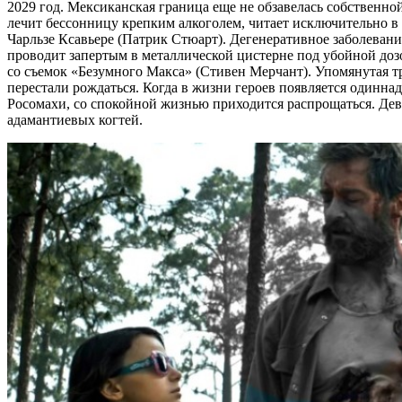
2029 год. Мексиканская граница еще не обзавелась собственн
лечит бессонницу крепким алкоголем, читает исключительно в о
Чарльзе Ксавьере (Патрик Стюарт). Дегенеративное заболеван
проводит запертым в металлической цистерне под убойной до
со съемок «Безумного Макса» (Стивен Мерчант). Упомянутая т
перестали рождаться. Когда в жизни героев появляется одинн
Росомахи, со спокойной жизнью приходится распрощаться. Дево
адамантиевых когтей.