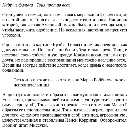
Кадр из фильма “Тоня против всех”
Отец ушел из семьи, мать измывалась морально и физически, 
и настойчивым, Тоня оказалась недостаточно хороша. Национа
которой, так же как Америкой, можно было или восхищаться, или
чтобы заслужить одобрение. Но вселенная настойчиво препятс
угрозами.
Однако истина в картине Крэйга Гиллеспи не так очевидна, ка
документальным. Но как бы ни были убедительны речи Тони, е
пестовал свою собственную правду. Каждый всеми силами стрем
друга, их разнородные воспоминания монтажно наслаиваются, 
Вершины абсурда действие достигает, когда драма о недолюб
болванами.
Это кино прежде всего о том, как Марго Робби очень хоч
исполнительницы
Надо отдать должное, изобразительные кунштюки талантливо 
Уизерспун, протаптывающей тихоокеанскую туристическую тро
саму актрису. «Я, Тоня» – кино прежде всего о том, как Марго
образом ее исполнительницы. Тоня пыталась играть правильну
для того же самого превращается в свой антипод, агрессивну
целеустремленная и стабильная Нэнси Кэрриган. Обворожитель
Эббинг, штат Миссури.