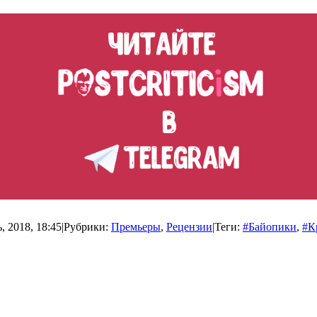
, 2018, 18:45
|
Рубрики:
Премьеры
,
Рецензии
|
Теги:
#Байопики
,
#К