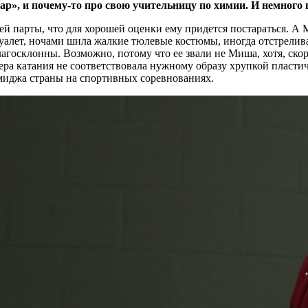
ар», и почему-то про свою учительницу по химии. И немного
й парты, что для хорошей оценки ему придется постараться. А М
туалет, ночами шила жалкие тюлевые костюмы, иногда отстрелив
агосклонны. Возможно, потому что ее звали не Миша, хотя, скоре
ра катания не соответствовала нужному образу хрупкой пластич
миджа страны на спортивных соревнованиях.