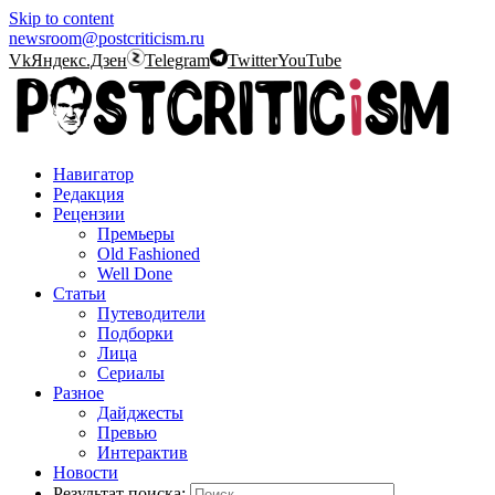
Skip to content
newsroom@postcriticism.ru
Vk
Яндекс.Дзен
Telegram
Twitter
YouTube
Навигатор
Редакция
Рецензии
Премьеры
Old Fashioned
Well Done
Статьи
Путеводители
Подборки
Лица
Сериалы
Разное
Дайджесты
Превью
Интерактив
Новости
Результат поиска: