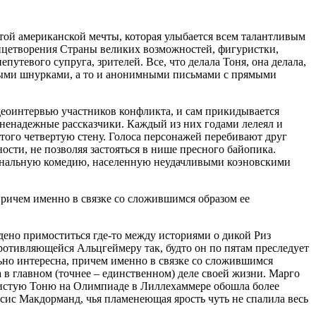
утой американской мечты, которая улыбается всем талантливым
лицетворения Страны великих возможностей, фигуристки,
путевого супруга, зрителей. Все, что делала Тоня, она делала,
анными шнурками, а то и анонимными письмами с прямыми
идеоинтервью участников конфликта, и сам прикидывается
 ненадежные рассказчики. Каждый из них годами лелеял и
того четвертую стену. Голоса персонажей перебивают друг
сти, не позволяя застояться в нише пресного байопика.
минальную комедию, населенную неудачливыми коэновскими
 причем именно в связке со сложившимся образом ее
ено примоститься где-то между историями о дикой Риз
отивляющейся Альцгеймеру так, будто он по пятам преследует
ельно интересна, причем именно в связке со сложившимся
в главном (точнее – единственном) деле своей жизни. Марго
диристую Тоню на Олимпиаде в Лиллехаммере обошла более
ис Макдорманд, чья пламенеющая ярость чуть не спалила весь