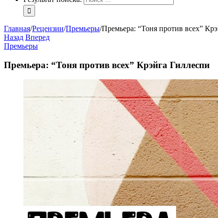
Главная
/
Рецензии
/
Премьеры
/
Премьера: “Тоня против всех” Кр
Назад
Вперед
Премьеры
Премьера: “Тоня против всех” Крэйга Гиллеспи