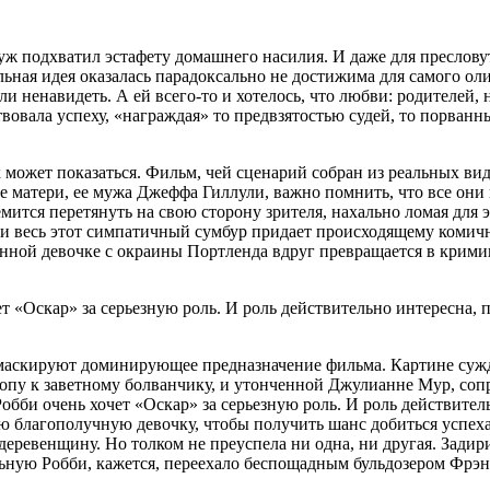
муж подхватил эстафету домашнего насилия. И даже для преслов
льная идея оказалась парадоксально не достижима для самого о
 ненавидеть. А ей всего-то и хотелось, что любви: родителей, не
твовала успеху, «награждая» то предвзятостью судей, то порв
к может показаться. Фильм, чей сценарий собран из реальных в
е матери, ее мужа Джеффа Гиллули, важно помнить, что все они
ится перетянуть на свою сторону зрителя, нахально ломая для э
и весь этот симпатичный сумбур придает происходящему комично
ленной девочке с окраины Портленда вдруг превращается в кри
ет «Оскар» за серьезную роль. И роль действительно интересна,
маскируют доминирующее предназначение фильма. Картине сужд
пу к заветному болванчику, и утонченной Джулианне Мур, сопр
 Робби очень хочет «Оскар» за серьезную роль. И роль действит
ю благополучную девочку, чтобы получить шанс добиться успеха 
ю деревенщину. Но толком не преуспела ни одна, ни другая. За
ную Робби, кажется, переехало беспощадным бульдозером Фрэнс