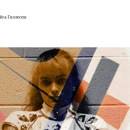
эйга Гиллеспи