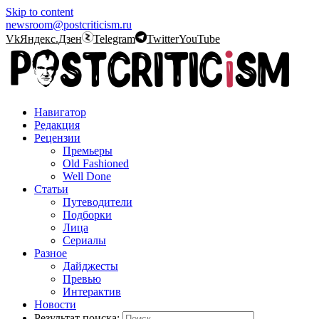
Skip to content
newsroom@postcriticism.ru
Vk
Яндекс.Дзен
Telegram
Twitter
YouTube
Навигатор
Редакция
Рецензии
Премьеры
Old Fashioned
Well Done
Статьи
Путеводители
Подборки
Лица
Сериалы
Разное
Дайджесты
Превью
Интерактив
Новости
Результат поиска: