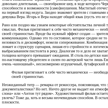
довольно длительная, — своеобразное шоу, в ходе которого Че
способности и возможности [само]внушения. Маститый отечест
на первый взгляд недуга. Заодно знакомит зрителя с главным
девушка Вера. Игорь и Вера находят общий язык (пусть это не
Рано или поздно мы узнаем некоторые обстоятельства личной 
смыслах. Фильм притягивает к себе чисто механически — необ
своей странностью. Вроде бы нужный эффект создан — зрител
коммуникацию. Однако это то состояние, которое сродни не то
неловкость и дискомфорт, нежели сопереживание. Комбинация 
ломает и структуру сценария, лишая его стройности и логичес
выбрасыванием пистолета в реку. Диалогам то и дело не хвата
толщина которого превышает ожидания. И столь по-детски наив
по-настоящему убедителен и силен по актерской части лишь Ев
очень «киношный», несоизмеримо игрушечный, бутафорский 
Фильм притягивает к себе чисто механически — необход
своей странностью.
Неожиданный титр — ремарка от режиссера, поясняющая, что з
документалистики? Но нет. Ничто другое не выдает ни атмосфер
слона» или «Антон тут рядом». Художественный фильм остаетс
увлечь? Тоже да, хоть и весьма неочевидным способом. В оста
плоскости.