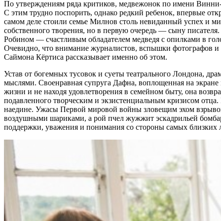
По утверждениям ряда критиков, медвежонок по имени Винни-П
С этим трудно поспорить, однако редкий ребенок, впервые отк
самом деле стоили семье Милнов столь невиданный успех и ми
собственного творения, но в первую очередь — сыну писателя
Робином — счастливым обладателем медведя с опилками в голов
Очевидно, что внимание журналистов, вспышки фотографов и 
Саймона Кёртиса рассказывает именно об этом.
Устав от богемных тусовок и суеты театрального Лондона, драм
мыслями. Своенравная супруга Дафна, воплощенная на экране 
жизни и не находя удовлетворения в семейном быту, она возвр
подавленного творческим и экзистенциальным кризисом отца. В
наедине. Ужасы Первой мировой войны зловещим эхом взрыво
воздушными шариками, а рой пчел жужжит эскадрильей бомбар
поддержки, уважения и понимания со стороны самых близких 