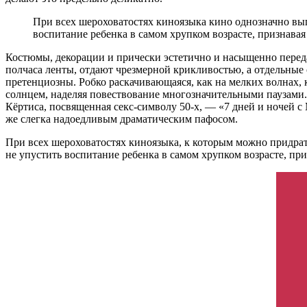
При всех шероховатостях киноязыка кино однозначно вы
воспитание ребенка в самом хрупком возрасте, признава
Костюмы, декорации и прически эстетично и насыщенно перед
полчаса ленты, отдают чрезмерной крикливостью, а отдельные
претенциозны. Робко раскачивающаяся, как на мелких волнах,
солнцем, наделяя повествование многозначительными паузами.
Кёртиса, посвященная секс-символу 50-х, — «7 дней и ночей с
же слегка надоедливым драматическим пафосом.
При всех шероховатостях киноязыка, к которым можно придра
не упустить воспитание ребенка в самом хрупком возрасте, пр