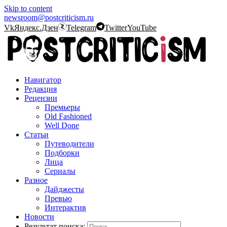
Skip to content
newsroom@postcriticism.ru
Vk
Яндекс.Дзен
Telegram
Twitter
YouTube
Навигатор
Редакция
Рецензии
Премьеры
Old Fashioned
Well Done
Статьи
Путеводители
Подборки
Лица
Сериалы
Разное
Дайджесты
Превью
Интерактив
Новости
Результат поиска: