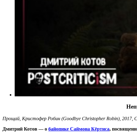
Неп
Прощай, Кристофер Робин (Goodbye Christopher Robin), 2017,
Дмитрий Котов — о
байопике Саймона Кёртиса
, посвященн