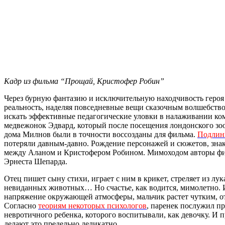
Кадр из фильма “Прощай, Кристофер Робин”
Через бурную фантазию и исключительную находчивость героя 
реальность, наделяя повседневные вещи сказочным волшебство
искать эффективные педагогические уловки в налаживании ко
медвежонок Эдвард, который после посещения лондонского зоо
дома Милнов были в точности воссозданы для фильма.
Подлин
потеряли давным-давно. Рождение персонажей и сюжетов, зна
между Аланом и Кристофером Робином. Мимоходом авторы фил
Эрнеста Шепарда.
Отец пишет сыну стихи, играет с ним в крикет, стреляет из л
невиданных животных… Но счастье, как водится, мимолетно. 
напряжение окружающей атмосферы, мальчик растет чутким, 
Согласно
теориям некоторых психологов
, паренек послужил п
невротичного ребенка, которого воспитывали, как девочку. И 
делают это предельно деликатно.