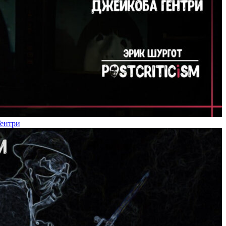
Гентри