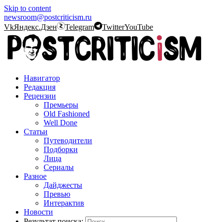
Skip to content
newsroom@postcriticism.ru
Vk
Яндекс.Дзен
Telegram
Twitter
YouTube
Навигатор
Редакция
Рецензии
Премьеры
Old Fashioned
Well Done
Статьи
Путеводители
Подборки
Лица
Сериалы
Разное
Дайджесты
Превью
Интерактив
Новости
Результат поиска: