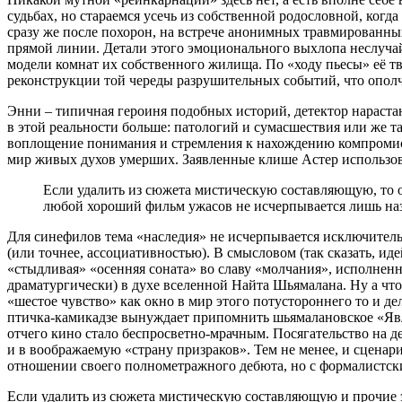
судьбах, но стараемся усечь из собственной родословной, ког
сразу же после похорон, на встрече анонимных травмированны
прямой линии. Детали этого эмоционального выхлопа неслучай
модели комнат их собственного жилища. По «ходу пьесы» её тво
реконструкции той череды разрушительных событий, что ополча
Энни – типичная героиня подобных историй, детектор нарастаю
в этой реальности больше: патологий и сумасшествия или же
воплощение понимания и стремления к нахождению компромисс
мир живых духов умерших. Заявленные клише Астер использова
Если удалить из сюжета мистическую составляющую, то ос
любой хороший фильм ужасов не исчерпывается лишь на
Для синефилов тема «наследия» не исчерпывается исключител
(или точнее, ассоциативностью). В смысловом (так сказать, 
«стыдливая» «осенняя соната» во славу «молчания», исполненна
драматургически) в духе вселенной Найта Шьямалана. Ну а что,
«шестое чувство» как окно в мир этого потустороннего то и де
птичка-камикадзе вынуждает припомнить шьямалановское «Явле
отчего кино стало беспросветно-мрачным. Посягательство на д
и в воображаемую «страну призраков». Тем не менее, и сценар
отношении своего полнометражного дебюта, но с формалистс
Если удалить из сюжета мистическую составляющую и прочие э