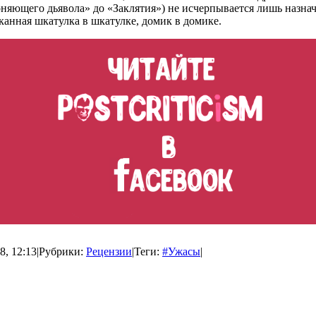
оняющего дьявола» до «Заклятия») не исчерпывается лишь назнач
канная шкатулка в шкатулке, домик в домике.
8, 12:13
|
Рубрики:
Рецензии
|
Теги:
#Ужасы
|