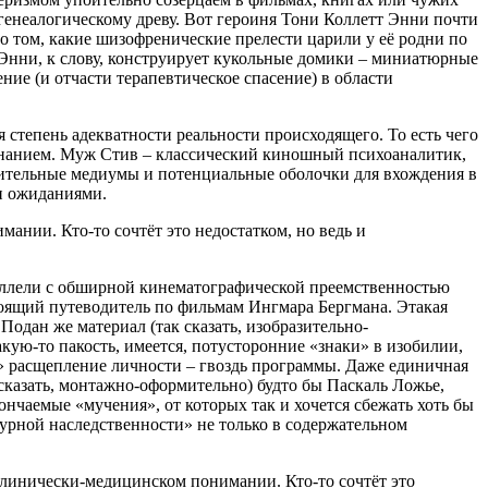
 генеалогическому древу. Вот героиня Тони Коллетт Энни почти
о том, какие шизофренические прелести царили у её родни по
Энни, к слову, конструирует кукольные домики – миниатюрные
ние (и отчасти терапевтическое спасение) в области
 степень адекватности реальности происходящего. То есть чего
знанием. Муж Стив – классический киношный психоаналитик,
вительные медиумы и потенциальные оболочки для вхождения в
и ожиданиями.
ании. Кто-то сочтёт это недостатком, но ведь и
раллели с обширной кинематографической преемственностью
тоящий путеводитель по фильмам Ингмара Бергмана. Этакая
Подан же материал (так сказать, изобразительно-
акую-то пакость, имеется, потусторонние «знаки» в изобилии,
ое» расщепление личности – гвоздь программы. Даже единичная
сказать, монтажно-оформительно) будто бы Паскаль Ложье,
нчаемые «мучения», от которых так и хочется сбежать хоть бы
дурной наследственности» не только в содержательном
 клинически-медицинском понимании. Кто-то сочтёт это