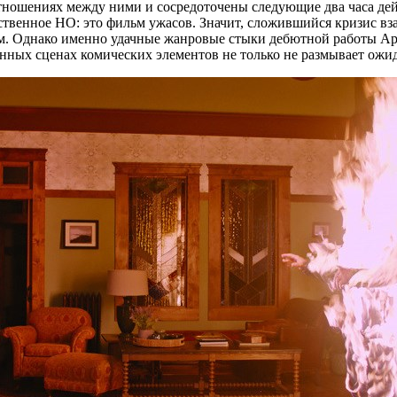
отношениях между ними и сосредоточены следующие два часа д
твенное НО: это фильм ужасов. Значит, сложившийся кризис в
м. Однако именно удачные жанровые стыки дебютной работы Ари
ных сценах комических элементов не только не размывает ожид