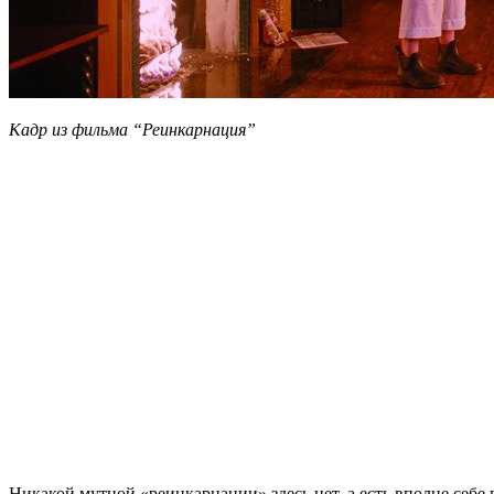
Кадр из фильма “Реинкарнация”
Никакой мутной «реинкарнации» здесь нет, а есть вполне себе