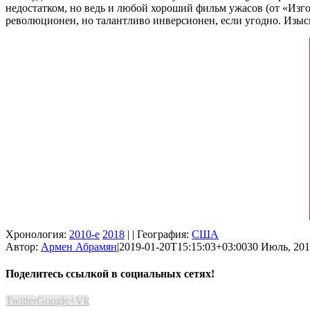
недостатком, но ведь и любой хороший фильм ужасов (от «Изг
революционен, но талантливо инверсионен, если угодно. Изыс
Хронология:
2010-е
2018
| | География:
США
Автор:
Армен Абрамян
|
2019-01-20T15:15:03+03:00
30 Июль, 201
Поделитесь ссылкой в социальных сетях!
Twitter
Google+
Vk