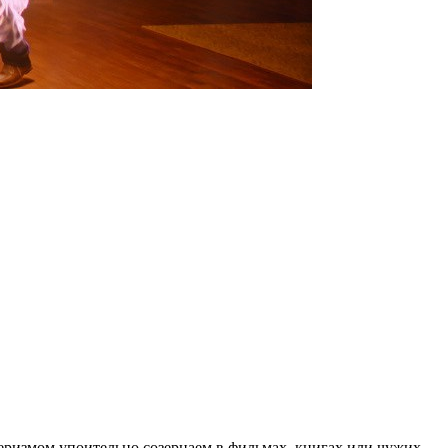
йеризмом упоительно созерцаем в фильмах, книгах или чужих