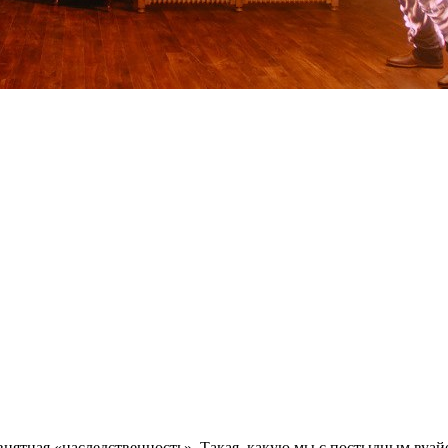
 внятная «наследственность». Такая, какую мы с постыдным вуа