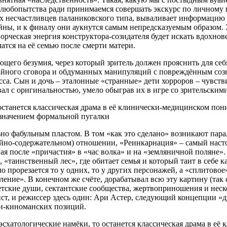
да любопытства ради принимаемся совершать экскурс по личному
х несчастливцев паланиковского типа, вываливает информацию 
ны, и к финалу они аукнутся самым непредсказуемым образом. 
рческая энергия конструктора-созидателя будет искать вдохнове
тся на её семью после смерти матери.
щего безумия, через который зритель должен прояснить для себя
 тайного сговора и обдуманных манипуляций с повреждённым со
а. Сын и дочь – эталонные «странные» дети хорроров – чувст
л с оригинальностью, умело обыграв их в игре со зрительским
танется классическая драма в её клинически-медицинском поним
значением формальной пугалки
ьно фабульным пластом. В том «как это сделано» возникают па
идейно-содержательном) отношении, «Реинкарнация» – самый нас
я после «причастия» в «час волка» и на «земляничной поляне». 
 «таинственный лес», где обитает семья и который таит в себе к
ло прорезается то у одних, то у других персонажей, а «сплитов
ние». В конечном же счёте, дорабатывал всю эту картину (так 
етские души, сектантские сообщества, жертвоприношения и неско
ист, и режиссер здесь один: Ари Астер, следующий концепции «
ки-киноманских позиций.
схатологические намёки, то останется классическая драма в её