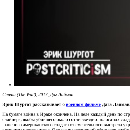
Стена (The Wall), 2017, Даг Лайман
Эрик Шургот рассказывает о
военном фильме
Дага Лайман
На бумаге война в Ираке окончена. На деле каждый день по с
снайпера, якобы убившего около сотни звездно-полосатых солда
раненого американского солдата от смертельного выстрела укры
открытом пространстве. Однако выследивший офицеров снайпер