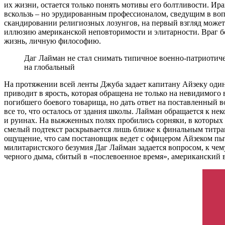
их жизни, остается только понять мотивы его болтливости. И
вскользь – но эрудированным профессионалом, сведущим в воп
скандировании религиозных лозунгов, на первый взгляд может 
иллюзию американской неповторимости и элитарности. Враг б
жизнь, личную философию.
Даг Лайман не стал снимать типичное военно-патриотиче
на глобальный
На протяжении всей ленты Джуба задает капитану Айзеку один и
приводит в ярость, которая обращена не только на невидимого 
погибшего боевого товарища, но дать ответ на поставленный во
все то, что осталось от здания школы. Лайман обращается к не
и руинах. На выжженных полях пробились сорняки, в которых 
смелый подтекст раскрывается лишь ближе к финальным титрам. З
ощущение, что сам постановщик ведет с офицером Айзеком пы
милитаристского безумия Даг Лайман задается вопросом, к че
черного дыма, сбитый в «послевоенное время», американский в