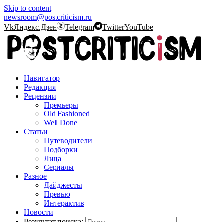
Skip to content
newsroom@postcriticism.ru
Vk
Яндекс.Дзен
Telegram
Twitter
YouTube
Навигатор
Редакция
Рецензии
Премьеры
Old Fashioned
Well Done
Статьи
Путеводители
Подборки
Лица
Сериалы
Разное
Дайджесты
Превью
Интерактив
Новости
Результат поиска: