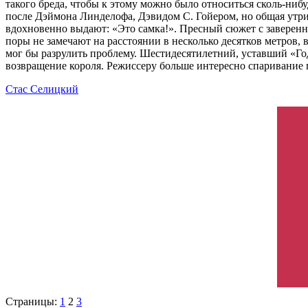
такого бреда, чтобы к этому можно было относиться сколь-ниб
после Дэймона Линделофа, Дэвидом С. Гойером, но общая утрир
вдохновенно выдают: «Это самка!». Пресный сюжет с заверенн
поры не замечают на расстоянии в несколько десятков метров, в
мог бы разрулить проблему. Шестидесятилетний, уставший «Го
возвращение короля. Режиссеру больше интересно спаривание п
Стас Селицкий
Страницы:
1
2
3