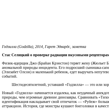
Годзилла (Godzilla), 2014, Гарет Эдвардс, заметка
Стас Селицкий о проверке радиации вкусовыми рецептора
Физик-ядерщик Джо (Брайан Крэнстон) теряет жену (Жюльет Би
аномальной природы инцидента. Его подросший сынишка-сапе
(Элизабет Олсон) и маленький ребенок, едет выручать непутево
событий.
Шестидесятилетний, уставший «Годзилла» ― это или хор
Новый «Годзилла» начинается издалека, как неудачный анекдот,
природы, чем огромные древние динозавры. Сравнивать «Тихо
идентификация накладывает свой отпечаток ― «Рубеж» больше 
аттракцион. История, где монстры кушают боеголовки в качест