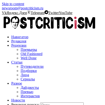
Skip to content
newsroom@postcriticism.ru
Vk
Яндекс.Дзен
Telegram
Twitter
YouTube
Навигатор
Редакция
Рецензии
Премьеры
Old Fashioned
Well Done
Статьи
Путеводители
Подборки
Лица
Сериалы
Разное
Дайджесты
Превью
Интерактив
Новости
Результат поиска: