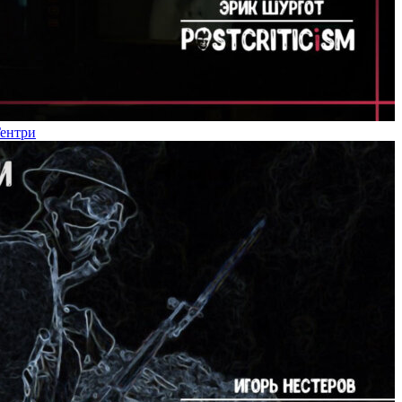
Гентри