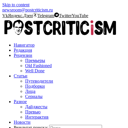
Skip to content
newsroom@postcriticism.ru
Vk
Яндекс.Дзен
Telegram
Twitter
YouTube
Навигатор
Редакция
Рецензии
Премьеры
Old Fashioned
Well Done
Статьи
Путеводители
Подборки
Лица
Сериалы
Разное
Дайджесты
Превью
Интерактив
Новости
Результат поиска: