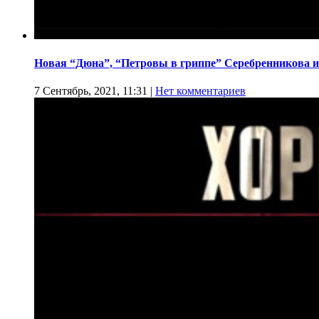
Новая “Дюна”, “Петровы в гриппе” Серебренникова и
7 Сентябрь, 2021, 11:31
|
Нет комментариев