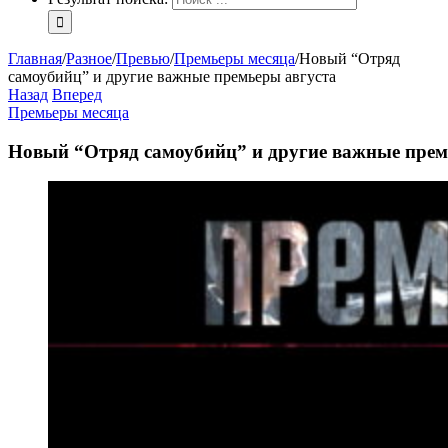
Главная
/
Разное
/
Превью
/
Премьеры месяца
/
Новый “Отряд
самоубийц” и другие важные премьеры августа
Назад
Вперед
Премьеры месяца
Новый “Отряд самоубийц” и другие важные прем