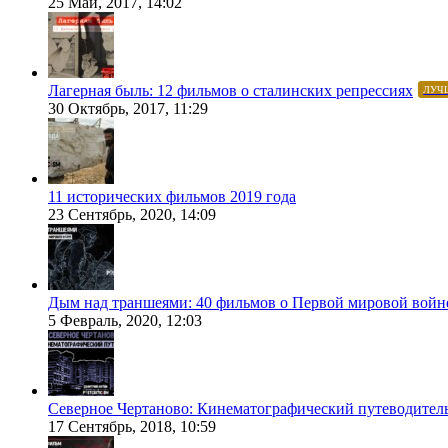
25 Май, 2017, 14:02
Лагерная быль: 12 фильмов о сталинских репрессиях
ЛУЧ
30 Октябрь, 2017, 11:29
11 исторических фильмов 2019 года
23 Сентябрь, 2020, 14:09
Дым над траншеями: 40 фильмов о Первой мировой войн
5 Февраль, 2020, 12:03
Северное Чертаново: Кинематографический путеводител
17 Сентябрь, 2018, 10:59