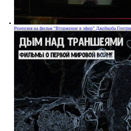
Рецензия на фильм “Вторжение в эфир” Джейкоба Гентри