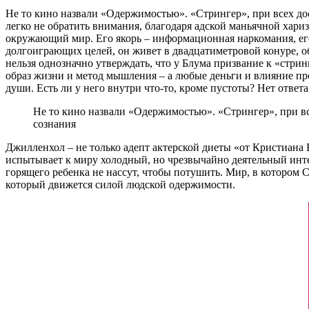
Не то кино назвали «Одержимостью». «Стрингер», при всех дос
легко не обратить внимания, благодаря адской маньячной хариз
окружающий мир. Его якорь – информационная наркомания, его 
долгоиграющих целей, он живет в двадцатиметровой конуре, о
нельзя однозначно утверждать, что у Блума призвание к «стрин
образ жизни и метод мышления – а любые деньги и влияние про
души. Есть ли у него внутри что-то, кроме пустоты? Нет ответа
Не то кино назвали «Одержимостью». «Стрингер», при вс
сознания
Джилленхол – не только адепт актерской диеты «от Кристиана Б
испытывает к миру холодный, но чрезвычайно деятельный интер
горящего ребенка не нассут, чтобы потушить. Мир, в котором С
который движется силой людской одержимости.