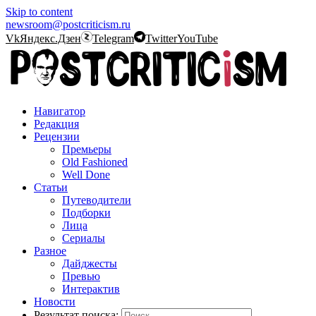
Skip to content
newsroom@postcriticism.ru
Vk
Яндекс.Дзен
Telegram
Twitter
YouTube
Навигатор
Редакция
Рецензии
Премьеры
Old Fashioned
Well Done
Статьи
Путеводители
Подборки
Лица
Сериалы
Разное
Дайджесты
Превью
Интерактив
Новости
Результат поиска: