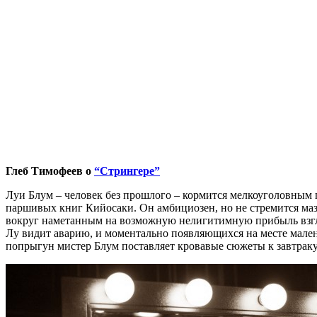
Глеб Тимофеев о
“Стрингере”
Луи Блум – человек без прошлого – кормится мелкоуголовным 
паршивых книг Кийосаки. Он амбициозен, но не стремится маза
вокруг наметанным на возможную нелигитимную прибыль взгля
Лу видит аварию, и моментально появляющихся на месте мален
попрыгун мистер Блум поставляет кровавые сюжеты к завтраку,