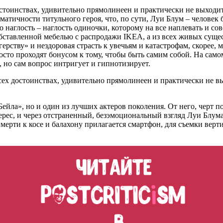
тоинствах, удивительно прямолинеен и практически не выходит 
матичности титульного героя, что, по сути, Луи Блум – человек
наглость – наглость одиночки, которому на все наплевать и сов
бставленной мебелью с распродажи IKEA, а из всех живых суще
герству» и нездоровая страсть к увечьям и катастрофам, скорее,
сто проходят бонусом к тому, чтобы быть самим собой. На само
, но сам вопрос интригует и гипнотизирует.
ех достоинствах, удивительно прямолинеен и практически не вы
ейла», но и один из лучших актеров поколения. От него, черт п
ес, и через отстраненный, безэмоциональный взгляд Луи Блума 
мерти к косе и балахону прилагается смартфон, для съемки верти