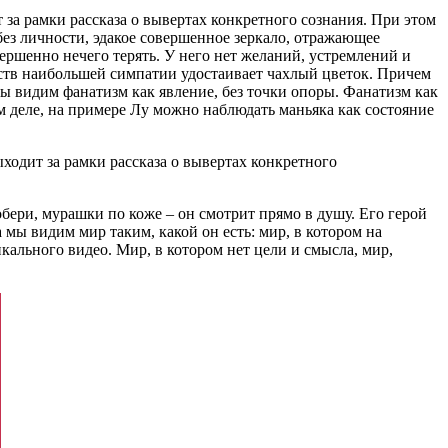
за рамки рассказа о вывертах конкретного сознания. При этом
 без личности, эдакое совершенное зеркало, отражающее
ершенно нечего терять. У него нет желаний, устремлений и
ств наибольшей симпатии удостаивает чахлый цветок. Причем
 мы видим фанатизм как явление, без точки опоры. Фанатизм как
м деле, на примере Лу можно наблюдать маньяка как состояние
ходит за рамки рассказа о вывертах конкретного
обери, мурашки по коже – он смотрит прямо в душу. Его герой
мы видим мир таким, какой он есть: мир, в котором на
кального видео. Мир, в котором нет цели и смысла, мир,