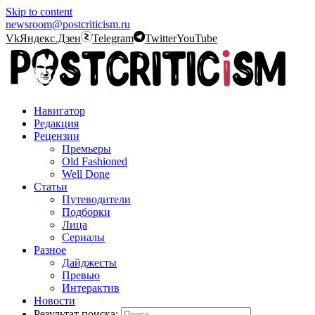
Skip to content
newsroom@postcriticism.ru
Vk
Яндекс.Дзен
Telegram
Twitter
YouTube
Навигатор
Редакция
Рецензии
Премьеры
Old Fashioned
Well Done
Статьи
Путеводители
Подборки
Лица
Сериалы
Разное
Дайджесты
Превью
Интерактив
Новости
Результат поиска: