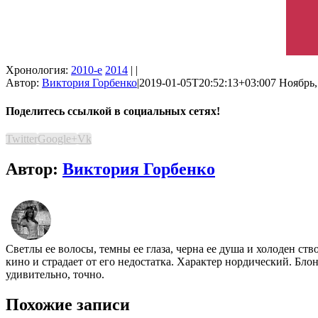
Хронология:
2010-е
2014
| |
Автор:
Виктория Горбенко
|
2019-01-05T20:52:13+03:00
7 Ноябрь,
Поделитесь ссылкой в социальных сетях!
Twitter
Google+
Vk
Автор:
Виктория Горбенко
Светлы ее волосы, темны ее глаза, черна ее душа и холоден ст
кино и страдает от его недостатка. Характер нордический. Бло
удивительно, точно.
Похожие записи