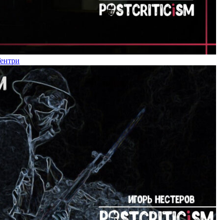
Гентри