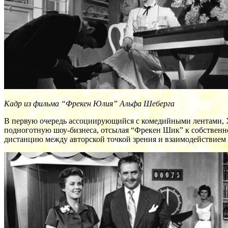
Кадр из фильма “Фрекен Юлия” Альфа Шеберга
В первую очередь ассоциирующийся с комедийными лентами, 
подноготную шоу-бизнеса, отсылая “Фрекен Шик” к собственн
дистанцию между авторской точкой зрения и взаимодействием