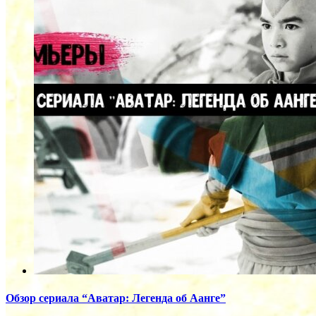
Обзор сериала “Аватар: Легенда об Аанге”