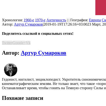
Хронология:
1960-е
1970-е
Античность
| | География:
Европа
Ск
Автор:
Артур Сумароков
|
2019-01-19T17:26:16+03:00
23 Март, 20
Поделитесь ссылкой в социальных сетях!
Twitter
Google+
Vk
Автор:
Артур Сумароков
Гедонист, нигилист, энциклопедист. Укротитель синонимичес
кинематографическим землям. Не только знает, что такое «пор
Останавливает время, чтобы гонять на Темную сторону Силы и 
Похожие записи