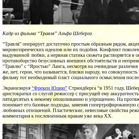
Кадр из фильма “Травля” Альфа Шеберга
“Травля” оперирует достаточно простым образным рядом, акц
мировоззренческих идеалов или их подобия. Конфликт поколен
выдуманной любви, а нервная статика сюжета растворяется в 
противоборство безусловных внешних обстоятельств и неприм
“Травлю” с “Яростью” Ланга, несмотря на очевидные различия
же, нет, герои, что называется, близки народу, но совокупно
фильму тот необходимый пласт социального осмысления послев
Экранизируя
“Фрекен Юлию”
Стриндберга “в 1951 году, Шебер
аристократки со слугой режиссер с присущей ему аккуратност
пятидесятых к некоему опошливанию и упрощению. На протяже
понимает его базовые подходы, заменяя гипертрофированную с
любовных отношений. Пластические, невесомые свойства режи
комментария к послевоенным нравам уже века ХХ.