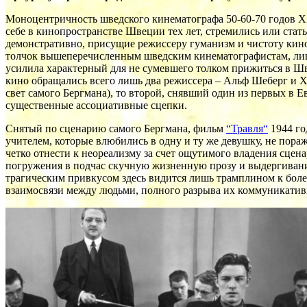
Моноцентричность шведского кинематографа 50-60-70 годов ХХ 
себе в кинопространстве Швеции тех лет, стремились или стат
демонстративно, присущие режиссеру гуманизм и чистоту кин
толчок вышеперечисленным шведским кинематографистам, лиш
усилила характерный для не сумевшего толком прижиться в Ш
кино обращались всего лишь два режиссера – Альф Шеберг и Х
свет самого Бергмана), то второй, снявший один из первых в 
существенные ассоциативные сцепки.
Снятый по сценарию самого Бергмана, фильм
“Травля“
1944 го
учителем, которые влюбились в одну и ту же девушку, не пор
четко отнести к неореализму за счет ощутимого владения сц
погружения в подчас скучную жизненную прозу и выдергивания
трагическим привкусом здесь видится лишь трамплином к боле
взаимосвязи между людьми, полного разрыва их коммуникатив