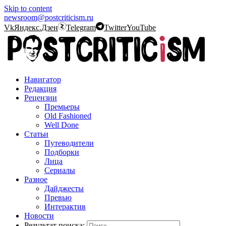
Skip to content
newsroom@postcriticism.ru
Vk
Яндекс.Дзен
Telegram
Twitter
YouTube
Навигатор
Редакция
Рецензии
Премьеры
Old Fashioned
Well Done
Статьи
Путеводители
Подборки
Лица
Сериалы
Разное
Дайджесты
Превью
Интерактив
Новости
Результат поиска: