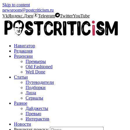
Skip to content
newsroom@postcriticism.ru
Vk
Яндекс.Дзен
Telegram
Twitter
YouTube
Навигатор
Редакция
Рецензии
Премьеры
Old Fashioned
Well Done
Статьи
Путеводители
Подборки
Лица
Сериалы
Разное
Дайджесты
Превью
Интерактив
Новости
Результат поиска: