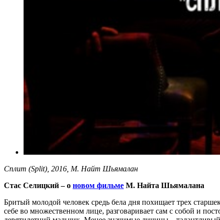
Сплит (Split), 2016, М. Найт Шьямалан
Стас Селицкий – о
новом фильме
М. Найта Шьямалана
Бритый молодой человек средь бела дня похищает трех старшек
себе во множественном лице, разговаривает сам с собой и пос
девятилетний мальчик. Менее значимые личины – талантливый 