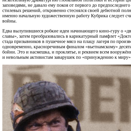
заповедями, не давало ему покоя от первого до предпоследне
стилевых решений, откровенно стеснялся своей дебютной пол
именно начальную художественную работу Кубрика следует счи
войны.
Едва вылупившиеся робкие идеи начинающего кино-гуру о «дв
славы», затем преобразовались в карикатурный памфлет «Док
стада призывников в пушечное мясо на плацу лагеря по произв
одновременно, красноречивым финалом «вьетнамскому» десяти
бойни. Это и насмешка, и проклятье, и реквием всем вооружё
и невольным активистам заварушек по «принуждению к миру»