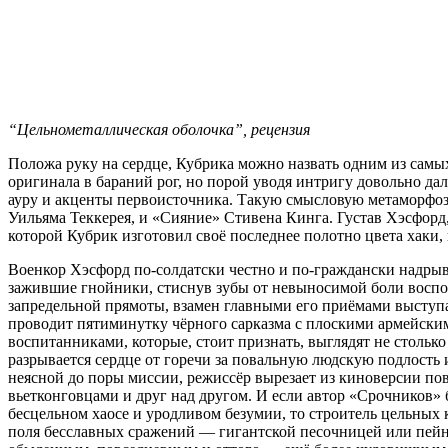
“Цельнометаллическая оболочка”, рецензия
Положа руку на сердце, Кубрика можно назвать одним из самы
оригинала в бараний рог, но порой уводя интригу довольно дал
ауру и акценты первоисточника. Такую смысловую метаморфоз
Уильяма Теккерея, и «Сияние» Стивена Кинга. Густав Хэсфорд
которой Кубрик изготовил своё последнее полотно цвета хаки,
Военкор Хэсфорд по-солдатски честно и по-граждански надрыв
зажившие гнойники, стиснув зубы от невыносимой боли восп
запредельной прямоты, взамен главными его приёмами выступа
проводит пятиминутку чёрного сарказма с плоскими армейск
воспитанниками, которые, стоит признать, выглядят не столько
разрывается сердце от горечи за повальную людскую подлость
неясной до поры миссии, режиссёр вырезает из киноверсии пов
вьетконговцами и друг над другом. И если автор «Срочников» 
бесцельном хаосе и уродливом безумии, то строитель цельных
поля бесславных сражений — гигантской песочницей или пейн