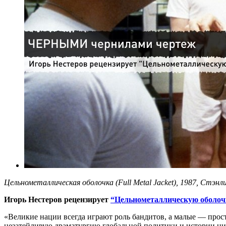
Цельнометаллическая оболочка (Full Metal Jacket), 1987, Стэнл
Игорь Нестеров рецензирует
“Цельнометаллическую оболоч
«Великие нации всегда играют роль бандитов, а малые — прос
незатейливую драматургию глобальной политики и истории ци