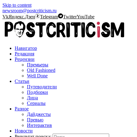
Skip to content
newsroom@postcriticism.ru
Vk
Яндекс.Дзен
Telegram
Twitter
YouTube
Навигатор
Редакция
Рецензии
Премьеры
Old Fashioned
Well Done
Статьи
Путеводители
Подборки
Лица
Сериалы
Разное
Дайджесты
Превью
Интерактив
Новости
Результат поиска: