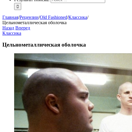
Главная
/
Рецензии
/
Old Fashioned
/
Классика
/
Цельнометаллическая оболочка
Назад
Вперед
Классика
Цельнометаллическая оболочка