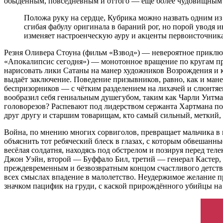
обыденным, повседневным и оттого — ещё более чудовищным
Положа руку на сердце, Кубрика можно назвать одним и
сгибая фабулу оригинала в бараний рог, но порой уводя и
изменяет настроенческую ауру и акценты первоисточник
Резня Оливера Стоуна (фильм «Взвод») — невероятное прикл
«Апокалипсис сегодня») — монотонное вращение по кругам пре
нарисовать лики Сатаны на манер художников Возрождения и к
выдаёт заключение. Поведение призывников, равно, как и ман
беспризорников — с чётким разделением на лихачей и слюнтяев,
вообразил себя гениальным душегубом, таким как Чарли Уитма
головорезов? Распевают под лидерством сержанта Хартмана по
друг другу и старшим товарищам, кто самый сильный, метки
Война, по мнению многих сорвиголов, превращает мальчика в м
объяснить тот ребяческий блеск в глазах, с которым обвешанн
весёлая солдатня, находясь под обстрелом и позируя перед те
Джон Уэйн, второй — Буффало Бил, третий — генерал Кастер,
преждевременным и безвозвратным концом счастливого детства.
всех смыслах впадение в малолетство. Неудержимое желание п
значком пацифик на груди, с каской прирождённого убийцы на