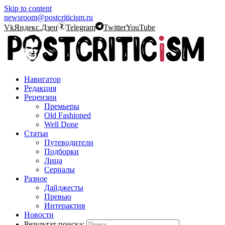
Skip to content
newsroom@postcriticism.ru
Vk
Яндекс.Дзен
Telegram
Twitter
YouTube
Навигатор
Редакция
Рецензии
Премьеры
Old Fashioned
Well Done
Статьи
Путеводители
Подборки
Лица
Сериалы
Разное
Дайджесты
Превью
Интерактив
Новости
Результат поиска: