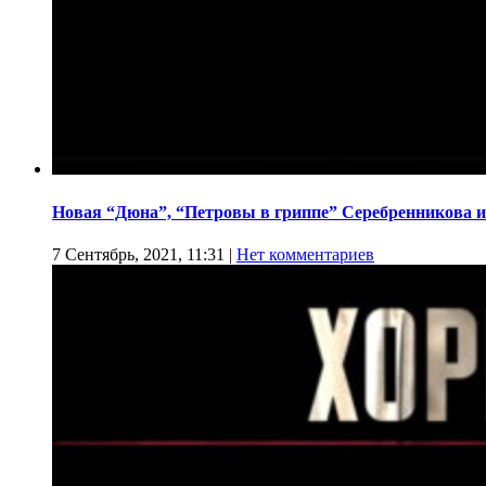
Новая “Дюна”, “Петровы в гриппе” Серебренникова и
7 Сентябрь, 2021, 11:31
|
Нет комментариев