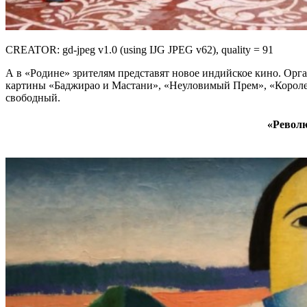
CREATOR: gd-jpeg v1.0 (using IJG JPEG v62), quality = 91
А в «Родине» зрителям представят новое индийское кино. Ор
картины «Баджирао и Мастани», «Неуловимый Прем», «Королева
свободный.
«Револю