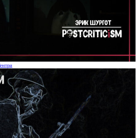
Гентри