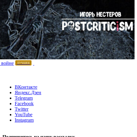
 войне
ЛУЧШЕЕ
ВКонтакте
Яндекс.Дзен
Telegram
Facebook
Twitter
YouTube
Instagram
Подпишитесь на нашу рассылку