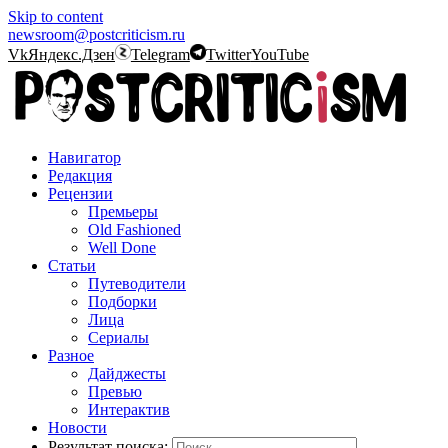
Skip to content
newsroom@postcriticism.ru
Vk
Яндекс.Дзен
Telegram
Twitter
YouTube
Навигатор
Редакция
Рецензии
Премьеры
Old Fashioned
Well Done
Статьи
Путеводители
Подборки
Лица
Сериалы
Разное
Дайджесты
Превью
Интерактив
Новости
Результат поиска: