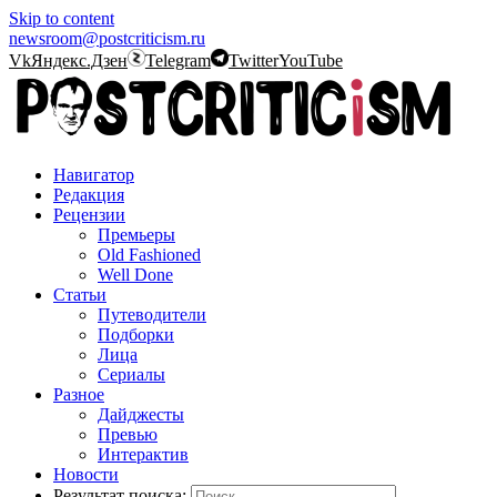
Skip to content
newsroom@postcriticism.ru
Vk
Яндекс.Дзен
Telegram
Twitter
YouTube
Навигатор
Редакция
Рецензии
Премьеры
Old Fashioned
Well Done
Статьи
Путеводители
Подборки
Лица
Сериалы
Разное
Дайджесты
Превью
Интерактив
Новости
Результат поиска: