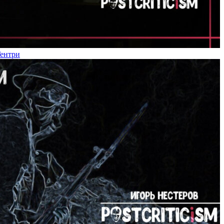
Гентри