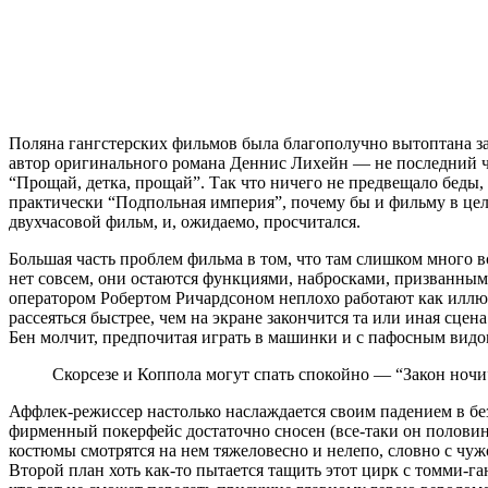
Поляна гангстерских фильмов была благополучно вытоптана задо
автор оригинального романа Деннис Лихейн — не последний че
“Прощай, детка, прощай”. Так что ничего не предвещало беды
практически “Подпольная империя”, почему бы и фильму в цело
двухчасовой фильм, и, ожидаемо, просчитался.
Большая часть проблем фильма в том, что там слишком много 
нет совсем, они остаются функциями, набросками, призванным
оператором Робертом Ричардсоном неплохо работают как иллюс
рассеяться быстрее, чем на экране закончится та или иная сцен
Бен молчит, предпочитая играть в машинки и с пафосным видом 
Скорсезе и Коппола могут спать спокойно — “Закон ноч
Аффлек-режиссер настолько наслаждается своим падением в бе
фирменный покерфейс достаточно сносен (все-таки он полови
костюмы смотрятся на нем тяжеловесно и нелепо, словно с чуж
Второй план хоть как-то пытается тащить этот цирк с томми-г