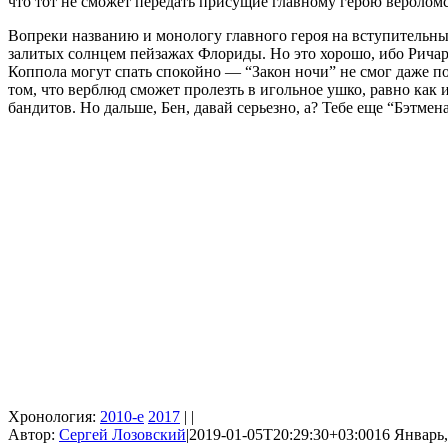
что тот не сможет передать присущие главному герою веролом
Вопреки названию и монологу главного героя на вступительных
залитых солнцем пейзажах Флориды. Но это хорошо, ибо Ричард
Коппола могут спать спокойно — “Закон ночи” не смог даже п
том, что верблюд сможет пролезть в игольное ушко, равно как 
бандитов. Но дальше, Бен, давай серьезно, а? Тебе еще “Бэтмен
Хронология:
2010-е
2017
| |
Автор:
Сергей Лозовский
|
2019-01-05T20:29:30+03:00
16 Январь,